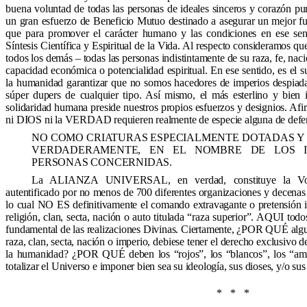
buena voluntad de todas las personas de ideales sinceros y corazón pur
un gran esfuerzo de Beneficio Mutuo destinado a asegurar un mejor fu
que para promover el carácter humano y las condiciones en ese sen
Síntesis Científica y Espiritual de la Vida. Al respecto consideramos qu
todos los demás – todas las personas indistintamente de su raza, fe, naci
capacidad económica o potencialidad espiritual. En ese sentido, es
la humanidad garantizar que no somos hacedores de imperios despiada
súper dupers de cualquier tipo. Así mismo, el más esterlino y bien 
solidaridad humana preside nuestros propios esfuerzos y designios. A
ni DIOS ni la VERDAD requieren realmente de especie alguna de defen
NO COMO CRIATURAS ESPECIALMENTE DOTADAS Y S
VERDADERAMENTE, EN EL NOMBRE DE LOS I
PERSONAS CONCERNIDAS.
La ALIANZA UNIVERSAL, en verdad, constituye la Voz
autentificado por no menos de 700 diferentes organizaciones y decenas 
lo cual NO ES definitivamente el comando extravagante o pretensión 
religión, clan, secta, nación o auto titulada “raza superior”. AQUI todo
fundamental de las realizaciones Divinas. Ciertamente, ¿POR QUÉ alguna
raza, clan, secta, nación o imperio, debiese tener el derecho exclusivo 
la humanidad? ¿POR QUÉ deben los “rojos”, los “blancos”, los “amar
totalizar el Universo e imponer bien sea su ideología, sus dioses, y/o sus
* * *