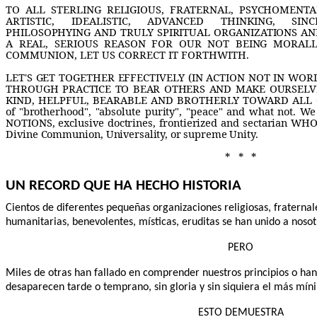
TO ALL STERLING RELIGIOUS, FRATERNAL, PSYCHOMENTALI
ARTISTIC, IDEALISTIC, ADVANCED THINKING, SINC
PHILOSOPHYING AND TRULY SPIRITUAL ORGANIZATIONS AND
A REAL, SERIOUS REASON FOR OUR NOT BEING
MORALLY
COMMUNION, LET US CORRECT IT FORTHWITH.
LET'S GET TOGETHER EFFECTIVELY (IN ACTION NOT IN WO
THROUGH PRACTICE TO BEAR OTHERS AND MAKE OURSELVE
KIND, HELPFUL, BEARABLE AND BROTHERLY TOWARD ALL 
of "brotherhood", "absolute purity", "peace" and what not. W
NOTIONS, exclusive doctrines, frontierized and sectarian WH
Divine Communion,
Universality, or supreme Unity.
* * *
UN RECORD QUE HA HECHO HISTORIA
Cientos de diferentes pequeñas organizaciones religiosas, fraternal
humanitarias, benevolentes, místicas, eruditas se han unido a nos
PERO
Miles de otras han fallado en comprender nuestros principios o han
desaparecen tarde o temprano, sin gloria y sin siquiera el más mín
ESTO DEMUESTRA