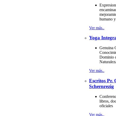
Expresion
encaminad
mejoramie
humano y 
Ver más..
Yoga Integra
Genuina C
Conocimi
Dominio d
Naturale
Ver más..
Escritos Pr
Schernrezig
Conferenci
libros, d
oficiales
Ver más..