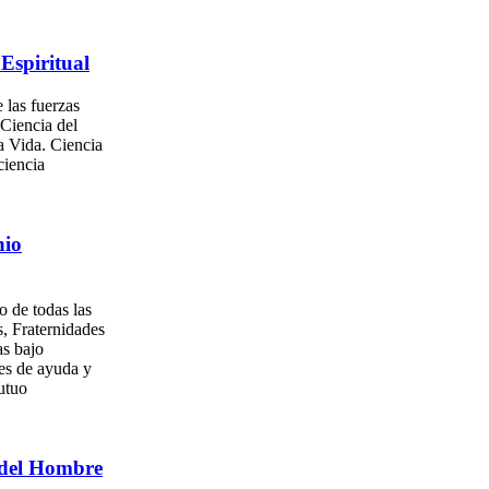
Espiritual
 las fuerzas
 Ciencia del
a Vida. Ciencia
ciencia
nio
o de todas las
, Fraternidades
as bajo
es de ayuda y
utuo
del Hombre