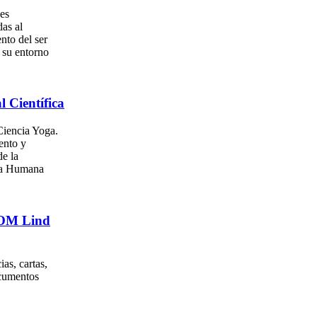
es
as al
nto del ser
su entorno
l Científica
iencia Yoga.
ento y
e la
za Humana
. OM Lind
as, cartas,
ocumentos