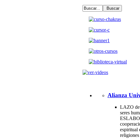
Alianza Univ
LAZO de 
seres hum
ESLABO
cooperac
espiritual 
religione