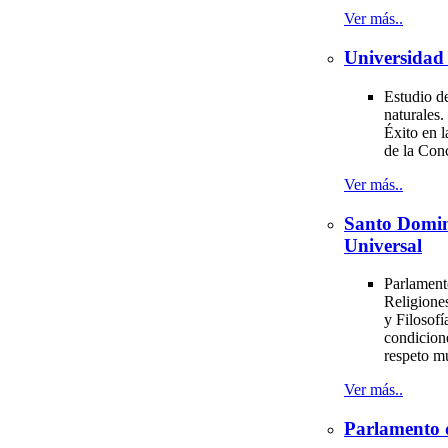
Ver más..
Universidad 
Estudio de
naturales.
Éxito en l
de la Con
Ver más..
Santo Domi
Universal
Parlament
Religiones
y Filosofí
condicion
respeto m
Ver más..
Parlamento 