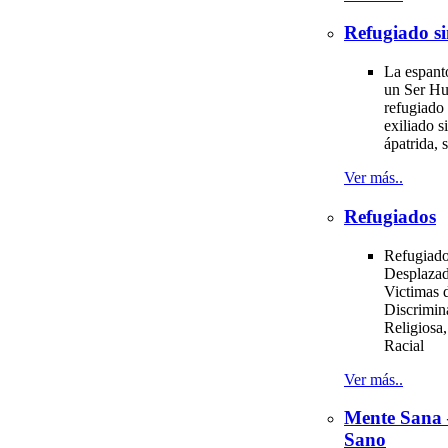
Refugiado si
La espant
un Ser H
refugiado 
exiliado si
ápatrida, s
Ver más..
Refugiados
Refugiado
Desplazad
Victimas d
Discrimin
Religiosa,
Racial
Ver más..
Mente Sana
Sano