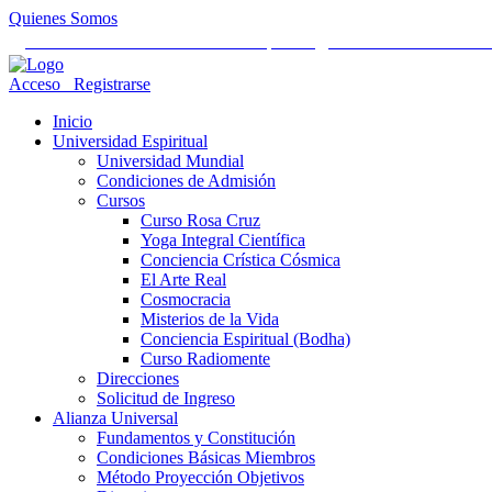
Quienes Somos
Universidad Mundial Cientifico Espiritual
Alianza Universal Cult
Acceso
Registrarse
Inicio
Universidad Espiritual
Universidad Mundial
Condiciones de Admisión
Cursos
Curso Rosa Cruz
Yoga Integral Científica
Conciencia Crística Cósmica
El Arte Real
Cosmocracia
Misterios de la Vida
Conciencia Espiritual (Bodha)
Curso Radiomente
Direcciones
Solicitud de Ingreso
Alianza Universal
Fundamentos y Constitución
Condiciones Básicas Miembros
Método Proyección Objetivos