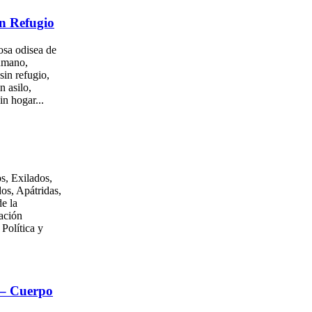
n Refugio
osa odisea de
umano,
sin refugio,
n asilo,
in hogar...
s, Exilados,
os, Apátridas,
e la
ación
 Política y
 – Cuerpo