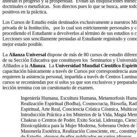
anhelan el progreso y la prosperidad. Evitan las disquisiciones intelec
doctrinales o metafísicas. Son directos pues lo que se busca, ante todo
positivos en la práctica.
Los Cursos de Estudio están destinados exclusivamente a nuestros Mi
privada de la Institución, por lo cual son estrictamente personales y 
procediendo el Estudiante a devolverlos al término de sus estudios o
Lecciones son sencillamente prestadas al Estudiante registrado y como
mejor estado posible.
La
Alianza Universal
dispone de más de 80 cursos de estudio diferent
de su Sección Educativa que constituyen los Seminarios y Universid
Afiliados a la
Alianza
. La
Universidad Mundial Científico Espirit
capacitación básicamente a través de Cursos por correspondencia au
requieren la asistencia personal, impartida a través de Centros Lumin
cursos se recomiendan por si solos ya que son exclusivos y prepara
lección termina con un cuestionario de examen.
Ingeniería Humana, Escultura Humana, Metamorfosis Humana
Realización Espiritual (Bodha), Cosmocracia, Biosofía, Ra
Espiritual, Arte Real, Conciencia Crística Cósmica, Multico
Introducción Práctica a los Misterios de la Vida, Magia Men
Chakras o Centros de Poder, Exito Social, Liderazgo, Ciencia
Biosicoplástica para la Mujer Moderna, Soberana Orden de 
Masonería Esotérica, Realización Consciente, etc., constit
de Estudio, algunos de ellos publicados en varios idiomas.