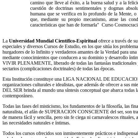
camino que lleve al éxito, a la buena salud y a la felic
cuestión de doctrinas sentimentales y dogmas absol
humana que se verifica en lo profundo de la Mente, o 
que, mediante su propio mecanismo, atrae las cond
características que han de formarla" Curso Cosmocraci
La
Universidad Mundial Científico-Espiritual
ofrece a través de s
especiales y diversos Cursos de Estudio, en los que sitúa los problem
hurgadores de lo Infinito y verdaderos amantes de la Verdad para una 
mediante conocimientos que conducen a su dominio y desarrollo íntimo,
VIVIR PLENAMENTE, liberado de todas las fantasías tradicionales y 
sectarios (complicaciones doctrinales) de todas las épocas.
Esta Institución constituye una LIGA NACIONAL DE EDUCACION,
organizaciones culturales e idealistas, que además de ofrecer a su
DEL SER brinda al mundo una síntesis conceptual que abarca todas l
contemporáneo.
Todas las fases del misticismo, los fundamentos de la filosofía, las fina
naturalista, el afán de SUPERACION CONSCIENTE del ser, son trata
de manera fácil y sencilla, pero sin fe ciega ni carnavalescos rituales
las necesidades naturales e íntimas.
Todos los cursos ofrecidos son inminentemente prácticos e indispensa