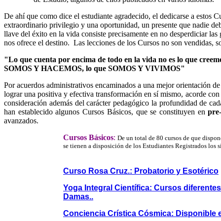
De ahí que como dice el estudiante agradecido, el dedicarse a estos C
extraordinario privilegio y una oportunidad, un presente que nadie de
llave del éxito en la vida consiste precisamente en no desperdiciar la
nos ofrece el destino. Las lecciones de los Cursos no son vendidas, s
"Lo que cuenta por encima de todo en la vida no es lo que creemo
SOMOS Y HACEMOS, lo que SOMOS Y VIVIMOS"
Por acuerdos administrativos encaminados a una mejor orientación de
lograr una positiva y efectiva transformación en sí mismo, acorde co
consideración además del carácter pedagógico la profundidad de cad
han establecido algunos Cursos Básicos, que se constituyen en
pre
avanzados.
Cursos Básicos
:
De un total de 80 cursos de que dispon
se tienen a disposición de los Estudiantes Registrados los s
Curso Rosa Cruz.: Probatorio y Esotérico
Yoga Integral Científica: Cursos diferente
Damas..
Conciencia Crística Cósmica: Disponible 