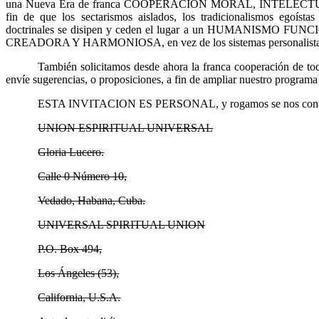
una Nueva Era de franca COOPERACION MORAL, INTELECT
fin de que los sectarismos aislados, los tradicionalismos egoístas
doctrinales se disipen y ceden el lugar a un HUMANISMO F
CREADORA Y HARMONIOSA, en vez de los sistemas personalistas, 
También solicitamos desde ahora la franca cooperación de t
envíe sugerencias, o proposiciones, a fin de ampliar nuestro programa
ESTA INVITACION ES PERSONAL, y rogamos se nos cont
UNION ESPIRITUAL UNIVERSAL
Gloria Lucero.
Calle 0 Número 10,
Vedado, Habana, Cuba.
UNIVERSAL SPIRITUAL UNION
P.O. Box 494,
Los Ángeles (53),
California, U.S.A.