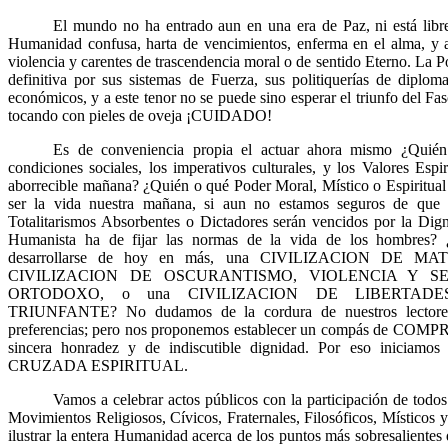
El mundo no ha entrado aun en una era de Paz, ni está libre
Humanidad confusa, harta de vencimientos, enferma en el alma, y at
violencia y carentes de trascendencia moral o de sentido Eterno. La 
definitiva por sus sistemas de Fuerza, sus politiquerías de diplom
económicos, y a este tenor no se puede sino esperar el triunfo del Fas
tocando con pieles de oveja ¡CUIDADO!
Es de conveniencia propia el actuar ahora mismo ¿Quién f
condiciones sociales, los imperativos culturales, y los Valores Espir
aborrecible mañana? ¿Quién o qué Poder Moral, Místico o Espiritu
ser la vida nuestra mañana, si aun no estamos seguros de que 
Totalitarismos Absorbentes o Dictadores serán vencidos por la Dign
Humanista ha de fijar las normas de la vida de los hombres? 
desarrollarse de hoy en más, una CIVILIZACION DE M
CIVILIZACION DE OSCURANTISMO, VIOLENCIA Y S
ORTODOXO, o una CIVILIZACION DE LIBERTADE
TRIUNFANTE? No dudamos de la cordura de nuestros lectores,
preferencias; pero nos proponemos establecer un compás de COMP
sincera honradez y de indiscutible dignidad. Por eso iniciamo
CRUZADA ESPIRITUAL.
Vamos a celebrar actos públicos con la participación de todos
Movimientos Religiosos, Cívicos, Fraternales, Filosóficos, Místicos 
ilustrar la entera Humanidad acerca de los puntos más sobresalientes d