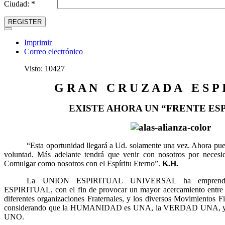
Ciudad: *
REGISTER
Imprimir
Correo electrónico
Visto: 10427
G R A N C R U Z A D A E S P I
EXISTE AHORA UN “FRENTE ES
“Esta oportunidad llegará a Ud. solamente una vez. Ahora pue
voluntad. Más adelante tendrá que venir con nosotros por neces
Comulgar como nosotros con el Espíritu Eterno”.
K.H.
La UNION ESPIRITUAL UNIVERSAL ha emprend
ESPIRITUAL, con el fin de provocar un mayor acercamiento entre lo
diferentes organizaciones Fraternales, y los diversos Movimientos F
considerando que la HUMANIDAD es UNA, la VERDAD UNA, y t
UNO.