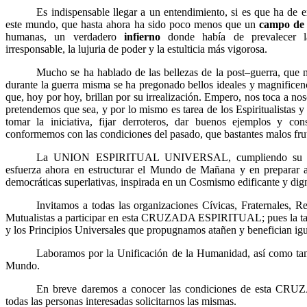
Es indispensable llegar a un entendimiento, si es que ha de e
este mundo, que hasta ahora ha sido poco menos que un
campo de 
humanas, un verdadero
infierno
donde había de prevalecer la
irresponsable, la lujuria de poder y la estulticia más vigorosa.
Mucho se ha hablado de las bellezas de la post–guerra, que 
durante la guerra misma se ha pregonado bellos ideales y magnificenc
que, hoy por hoy, brillan por su irrealización. Empero, nos toca a no
pretendemos que sea, y por lo mismo es tarea de los Espiritualistas y
tomar la iniciativa, fijar derroteros, dar buenos ejemplos y c
conformemos con las condiciones del pasado, que bastantes malos fru
La UNION ESPIRITUAL UNIVERSAL, cumpliendo su Mis
esfuerza ahora en estructurar el Mundo de Mañana y en preparar 
democráticas superlativas, inspirada en un Cosmismo edificante y dign
Invitamos a todas las organizaciones Cívicas, Fraternales, Re
Mutualistas a participar en esta CRUZADA ESPIRITUAL; pues la tare
y los Principios Universales que propugnamos atañen y benefician ig
Laboramos por la Unificación de la Humanidad, así como ta
Mundo.
En breve daremos a conocer las condiciones de esta C
todas las personas interesadas solicitarnos las mismas.