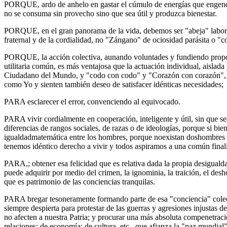
PORQUE, ardo de anhelo en gastar el cúmulo de energías que engendr
no se consuma sin provecho sino que sea útil y produzca bienestar.
PORQUE, en el gran panorama de la vida, debemos ser "abeja" labori
fraternal y de la cor­dialidad, no "Zángano" de ociosidad pará­sita o "
PORQUE, la acción colectiva, aunando voluntades y fundiendo propósit
utilitaria común, es más ventajosa que la actuación individual, aislada
Ciudadano del Mundo, y "codo con codo" y "Corazón con corazón", j
como Yo y sienten tam­bién deseo de satisfacer idénticas necesi­dades;
PARA esclarecer el error, convenciendo al equivocado.
PARA vivir cordialmente en cooperación, inteligente y útil, sin que se
diferencias de rangos sociales, de razas o de ideologías, porque si bien
igualdadmatemática entre los hombres, porque noexistan doshombres i
tenemos idéntico derecho a vivir y todos aspiramos a una común finali­
PARA,; obtener esa felicidad que es relativa dada la propia desiguald
puede adquirir por me­dio del crimen, la ignominia, la traición, el desh
que es patrimonio de las conciencias tran­quilas.
PARA bregar tesoneramente formando parte de esa "conciencia" colec
siempre despierta para protestar de las guerras y agresiones injustas 
no afecten a nuestra Patria; y procu­rar una más absoluta compenetraci
relaciones: de economía; de cultura, etc., que afianza la "paz mundial"