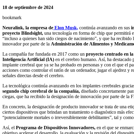
18 de septiembre de 2024
bookmark
Neuralink, la empresa de
Elon Musk,
continúa avanzando en sus
i
proyecto Blindsight,
una tecnología en forma de chip que permitirá e
“incluso a quienes han sido ciegos de nacimiento”, y que ha recibido 
innovador por parte de la
Administración de Alimentos y Medicam
La compañía fue fundada en 2017 como un
proyecto centrado en la 
Inteligencia Artificial (IA)
en el cerebro humano. Así, ha destacado 
implante cerebral que ya se ha probado en personas y con el que el pa
acciones como controlar el ratón de un ordenador, jugar el ajedrez y r
señales directas desde el cerebro.
La tecnológica continúa avanzando en los implantes cerebrales gracias
segundo chip cerebral de la compañía,
diseñado concretamente para
ciegas, que ha recibido la designación de innovación por parte de la
En concreto, la designación de producto innovador se trata de una eti
ciertos dispositivos que brindan un tratamiento o diagnóstico más efe
“potencialmente mortales o irreversiblemente debilitantes”, tal y com
Así, el
Programa de Dispositivos Innovadores,
en el que se enmarc
objetivo acelerar el desarrollo, la evaluación y la revisión del disposi