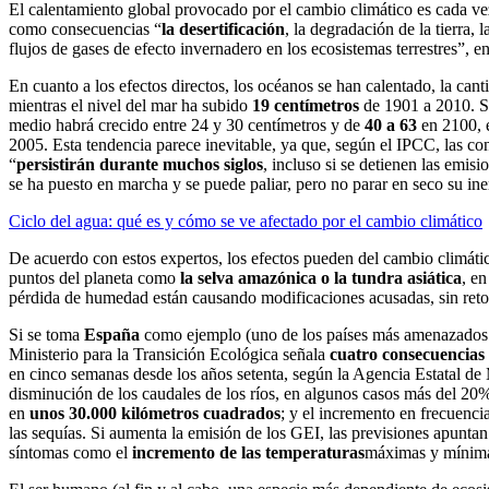
El calentamiento global provocado por el cambio climático es cada 
como consecuencias “
la desertificación
, la degradación de la tierra, l
flujos de gases de efecto invernadero en los ecosistemas terrestres”, en
En cuanto a los efectos directos, los océanos se han calentado, la cant
mientras el nivel del mar ha subido
19 centímetros
de 1901 a 2010. Se
medio habrá crecido entre 24 y 30 centímetros y de
40 a 63
en 2100, e
2005. Esta tendencia parece inevitable, ya que, según el IPCC, las co
“
persistirán durante muchos siglos
, incluso si se detienen las emisi
se ha puesto en marcha y se puede paliar, pero no parar en seco su ine
Ciclo del agua: qué es y cómo se ve afectado por el cambio climático
De acuerdo con estos expertos, los efectos pueden del cambio climátic
puntos del planeta como
la selva amazónica o la tundra asiática
, en
pérdida de humedad están causando modificaciones acusadas, sin reto
Si se toma
España
como ejemplo (uno de los países más amenazados 
Ministerio para la Transición Ecológica señala
cuatro consecuencias 
en cinco semanas desde los años setenta, según la Agencia Estatal de
disminución de los caudales de los ríos, en algunos casos más del 20%
en
unos 30.000 kilómetros cuadrados
; y el incremento en frecuencia
las sequías. Si aumenta la emisión de los GEI, las previsiones apuntan
síntomas como el
incremento de las temperaturas
máximas y mínim