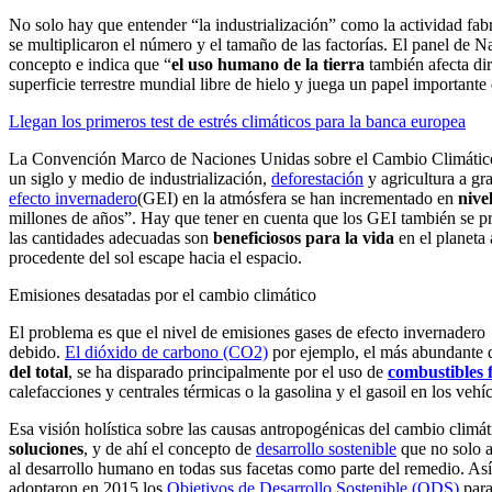
No solo hay que entender “la industrialización” como la actividad fab
se multiplicaron el número y el tamaño de las factorías. El panel de 
concepto e indica que “
el uso humano de la tierra
también afecta di
superficie terrestre mundial libre de hielo y juega un papel importante 
Llegan los primeros test de estrés climáticos para la banca europea
La Convención Marco de Naciones Unidas sobre el Cambio Climático
un siglo y medio de industrialización,
deforestación
y agricultura a gr
efecto invernadero
(GEI) en la atmósfera se han incrementado en
nive
millones de años”. Hay que tener en cuenta que los GEI también se p
las cantidades adecuadas son
beneficiosos para la vida
en el planeta 
procedente del sol escape hacia el espacio.
Emisiones desatadas por el cambio climático
El problema es que el nivel de emisiones gases de efecto invernadero
debido.
El dióxido de carbono (CO2)
por ejemplo, el más abundante 
del total
, se ha disparado principalmente por el uso de
combustibles f
calefacciones y centrales térmicas o la gasolina y el gasoil en los vehí
Esa visión holística sobre las causas antropogénicas del cambio climát
soluciones
, y de ahí el concepto de
desarrollo sostenible
que no solo a
al desarrollo humano en todas sus facetas como parte del remedio. A
adoptaron en 2015 los
Objetivos de Desarrollo Sostenible (ODS)
para