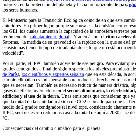
pobreza, en la protección del planeta y hacia un horizonte de
paz,
igu
los seres humanos.
El Ministerio para la Transición Ecológica coincide en que este cambi
anteriores. En primer lugar, porque su causa es “la emisión, como res
los GEI, los cuales aumentan la capacidad de la atmósfera terrestre p
fenómeno del
calentamiento global
”. Y además por el
ritmo acelerad
Satorras, “la medida de su gravedad es la rapidez con la que se está p
ecosistemas tienen tiempo de ir adaptándose, lo que no está ocurrien
velocidad”.
Por su parte, el IPPC también advierte de ese peligro. Para evitar que
grados centígrados a final de siglo respecto a los niveles preindustriale
de París
),
los científicos y expertos señalan
que en esta década, la acci
cambio climático es indispensable para reducir la brecha entre las med
que se necesitan. También es necesario reducir de manera drástica, ráp
gases de efecto invernadero
en el sector alimentario, la electricidad,
edificios y el uso de la tierra.
Unas emisiones que consideran que ya 
que la mitad de la cantidad máxima de CO2 estimado para que la Tierr
medio de 2 grados centígrados (el nivel tope, considerado altamente 
IPPC, será necesario reducirlas casi a la mitad de aquí a 2030 si se des
°C.
Consecuencias del cambio climático para el planeta