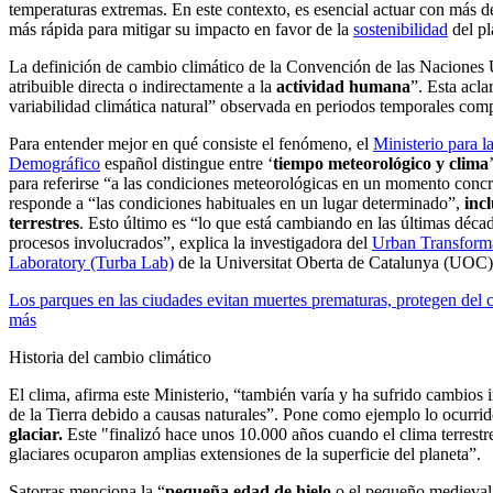
temperaturas extremas. En este contexto, es esencial actuar con más 
más rápida para mitigar su impacto en favor de la
sostenibilidad
del pl
La definición de cambio climático de la Convención de las Naciones U
atribuible directa o indirectamente a la
actividad humana
”. Esta acl
variabilidad climática natural” observada en periodos temporales com
Para entender mejor en qué consiste el fenómeno, el
Ministerio para l
Demográfico
español distingue entre ‘
tiempo meteorológico y clima
para referirse “a las condiciones meteorológicas en un momento concret
responde a “las condiciones habituales en un lugar determinado”,
inc
terrestres
. Esto último es “lo que está cambiando en las últimas déca
procesos involucrados”, explica la investigadora del
Urban Transform
Laboratory (Turba Lab)
de la Universitat Oberta de Catalunya (UOC)
Los parques en las ciudades evitan muertes prematuras, protegen del 
más
Historia del cambio climático
El clima, afirma este Ministerio, “también varía y ha sufrido cambios i
de la Tierra debido a causas naturales”. Pone como ejemplo lo ocurri
glaciar.
Este "finalizó hace unos 10.000 años cuando el clima terrestre
glaciares ocuparon amplias extensiones de la superficie del planeta”.
Satorras menciona la “
pequeña edad de hielo
o el pequeño medieval