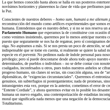
La que hemos conocido hasta ahora se halla en sus postreros estertor
novísimos horizontes y planeemos la clase de vida que prefiramos pa
la Paz.
Conscientes de nuestros deberes –
homo sum, humani a me alienum 
reconstrucción del mundo como artífices experimentales que somos en
humana. Entendemos que es nuestro deber, y si no se nos reserva un a
Parlamento Humano
que esperamos la de constituirse con ocasión d
como venimos insistiendo, queremos por lo menos anticipar nuestra 
puesto que seguramente se nos ha de regatear, pero sí consignamos d
oiga. No aspiramos a más. Si se nos presta un poco de atención, se sa
indispensable que se tome en cuenta, si realmente se quiere la salud mor
especie en el porvenir. No pedimos nada de índole personal para noso
privilegio; pero sí puede descontarse desde ahora todo apoyo nuestro 
determinados, de pueblos o individuos – no se debe contar con nosotr
coaligados, inconfesados u otros, pues todos nuestros anhelos se cifran 
progreso humano, sin clanes ni sectas, sin coacción alguna, sea de “ar
diplomáticas, de “exigencias circunstanciales”. Queremos el entroniz
genuinos, sin subterfugios ni postergamientos; nada de promesas, si
intransigentes esta vez, porque en la anterior, cometimos el error de cr
“Entente Cordiale”, y ahora queremos evitar en lo posible los desastres
humana un nuevo engaño, una contemporización de estadistas incompe
moral que significaría nada menos que una negación de la democracia 
Totalitarismo.