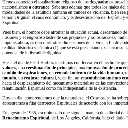
Hemos conocido el totalitarismo religioso de los dogmatismos proselític
nacionalismos
a
outrance
. Sabemos además que todos los males del 
modalidades de la estulticia humana en trances de violencia, bien sea
temor. Originan el caos económico, y la desestimación del Espíritu y e
Espiritual.
Pues bien, el hombre debe afrontar la situación actual, descartando de
ilusiones y el engorroso lastre de sus prejuicios y odios raciales, trad
impone, ahora, es descubrir otras dimensiones de la vida, a fin de pode
realidad histórica y cósmica (1) que se está presentando, y elevar su s
potencial de indiscutible dignidad.
Hasta el día de Pearl Harbor, insistimos con fervor en el hecho de qu
valores
, una
reestimación de principios
, una
innovación de proced
cambio de aspiraciones
, un
remodelamiento de la vida humana
, 
mundo
, un
reajuste cultural
, y, en fin, un
reacondicionamiento eco
hacia el desplazamiento del mecanismo materialista de las conviccion
rehabilitación Espiritual como fin indispensable de la existencia.
Hoy en día, comprendemos que la naturaleza, el Cosmos, se ha sobrepu
apresuramos a fijar derroteros Espirituales de acuerdo con los impera
En agosto de 1935, escribimos lo que sigue, a manera de editorial de 
Renacimiento Espiritual
, de Los Ángeles, California, bajo el título 
----------------------------------------------------------------------------------------