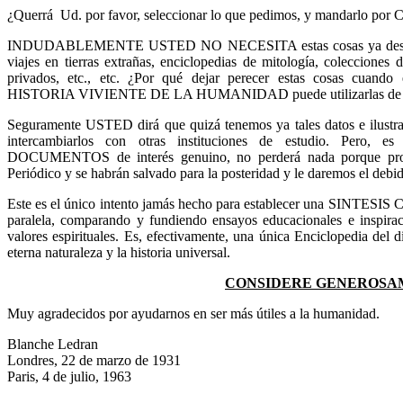
¿Querrá Ud. por favor, seleccionar lo que pedimos, y mandarl
INDUDABLEMENTE USTED NO NECESITA estas cosas ya desechada
viajes en tierras extrañas, enciclopedias de mitología, colecciones d
privados, etc., etc. ¿Por qué dejar perecer estas cosas 
HISTORIA VIVIENTE
DE
LA HUMANIDAD
puede utilizarlas d
Seguramente USTED dirá que quizá tenemos ya tales datos e ilustr
intercambiarlos con otras instituciones de estudio. Pero,
DOCUMENTOS de interés genuino, no perderá nada porque pron
Periódico y se habrán salvado para la posteridad y le daremos el debid
Este es el único intento jamás hecho para establecer una SIN
paralela, comparando y fundiendo ensayos educacionales e inspiraci
valores espirituales. Es, efectivamente, una única Enciclopedia del
eterna naturaleza y la historia universal.
CONSIDERE GENEROSAM
Muy agradecidos por ayudarnos en ser más útiles a la humanidad.
Blanche Ledran
Londres, 22 de marzo de 1931
Paris, 4
de julio, 1963