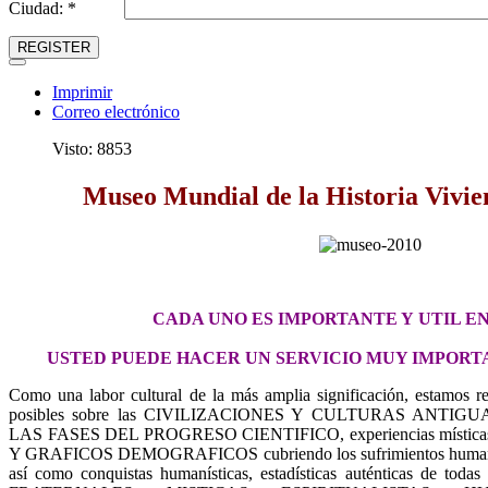
Ciudad: *
REGISTER
Imprimir
Correo electrónico
Visto: 8853
Museo Mundial de la Historia Vivi
CADA UNO ES IMPORTANTE Y
UTIL E
USTED PUEDE HACER UN SERVICIO MUY IMPORT
Como una labor cultural de la más amplia significación, estamos re
posibles sobre las CIVILIZACIONES Y CULTURAS ANTIGUAS, 
LAS FASES DEL PROGRESO CIENTIFICO, experiencias místicas
Y GRAFICOS DEMOGRAFICOS cubriendo los sufrimientos humanos, 
así como conquistas humanísticas, estadísticas auténticas de tod