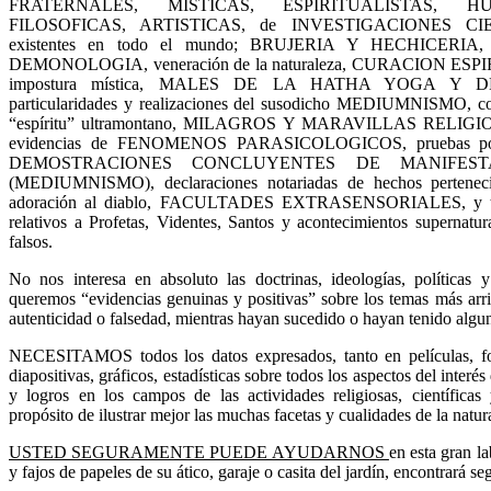
FRATERNALES, MISTICAS, ESPIRITUALISTAS, H
FILOSOFICAS, ARTISTICAS, de INVESTIGACIONES CI
existentes en todo el mundo; BRUJERIA Y HECHICERIA, cult
DEMONOLOGIA, veneración de la naturaleza, CURACION ESPIRIT
impostura mística, MALES DE
LA HATHA YOGA
Y DE
particularidades y realizaciones del susodicho MEDIUMNISMO, com
“espíritu” ultramontano, MILAGROS Y MARAVILLAS RELIGIOSAS,
evidencias de FENOMENOS PARASICOLOGICOS, pruebas positiv
DEMOSTRACIONES CONCLUYENTES DE MANIFEST
(MEDIUMNISMO), declaraciones notariadas de hechos pertenec
adoración al diablo, FACULTADES EXTRASENSORIALES, y todos
relativos a Profetas, Videntes, Santos y acontecimientos supernatu
falsos.
No nos interesa en absoluto las doctrinas, ideologías, políticas 
queremos “evidencias genuinas y positivas” sobre los temas más arri
autenticidad o falsedad, mientras hayan sucedido o hayan tenido algu
NECESITAMOS todos los datos expresados, tanto en películas, fot
diapositivas, gráficos, estadísticas sobre todos los aspectos del inte
y logros en los campos de las actividades religiosas, científicas 
propósito de ilustrar mejor las muchas facetas y cualidades de la natu
USTED SEGURAMENTE PUEDE AYUDARNOS
en esta gran l
y fajos de papeles de su ático, garaje o casita del jardín, encontrará s