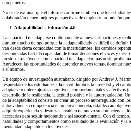
compañeros.
No es de extrañar que el informe confirme también que los estudiante
colaboración tienen mejores perspectivas de empleo y promoción que 
Adaptabilidad – Educación 4.0
La capacidad de adaptarse continuamente a nuevas situaciones y real
durante mucho tiempo porque la «adaptabilidad» es difícil de definir. 
van desde cierta comodidad con la incertidumbre, los cambios repentin
desconocidas hasta la capacidad de tomar decisiones eficaces y desarr
presión. Los jóvenes con capacidad de adaptación pasan sin problemas 
Agradecen las oportunidades de aprender nuevos temas, dominar nuev
a sí mismos.
Un equipo de investigación australiano, dirigido por Andrew J. Martin
respuestas de los estudiantes a la incertidumbre, la novedad y el cam
adaptarse requiere ajustes cognitivos, comportamentales
y
afectivos (e
desarrollo de la resiliencia, la actitud positiva y la autorregulación. 
de la adaptabilidad consiste en crear un proceso autorregulado con lo
autoevalúen su competencia en un área concreta, establezcan objetivos
adquirir experiencia y destrezas, evalúen de nuevo su competencia, id
necesarias para seguir mejorando y así sucesivamente. Con el tiempo, 
habilidades y comportamientos como resultado de la evaluación y la r
mentalidad adaptable en los jóvenes.