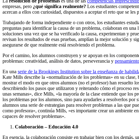
La
resolución de problemas
es una de las
competencias imprescindib
empresas, pero
¿qué significa realmente?
Los estudiantes competente
acercan a ellos con curiosidad, dispuestos a aceptar el reto que se les 
Trabajando de forma independiente o con otros, los estudiantes estudia
preguntas para identificar la causa de un problema, colaboran en una l
soluciones una vez que se ha verificado la causa, experimentan y pru
revisan los resultados de esas pruebas, amplían la mejor solución y si
asegurarse de que realmente está resolviendo el problema.
Por el camino, los alumnos construyen y se apoyan en los componente
problemas: creatividad, análisis de datos, perseverancia y
pensamiento 
En una
serie de la Brookings Institution sobre la enseñanza de habilid
Kate Mills describe la «normalización de los problemas» en su clase,
mostrar el modo en que otros alumnos (no el profesor) han resuelto 
describiendo los pasos que utilizaron y reiterando cómo el proceso re
unas semanas», dice Mills, «la mayoría de la clase entiende que los pr
los problemas por los alumnos, sino para ayudarles a resolverlos por s
alumnos una serie de estrategias para resolver problemas a las que pued
como profesora», continúa Mills, «es importante crear un ambiente en 
capaces de resolver problemas».
Colaboración – Educación 4.0
En esencia, la colaboración consiste en trabajar bien con los demás, 