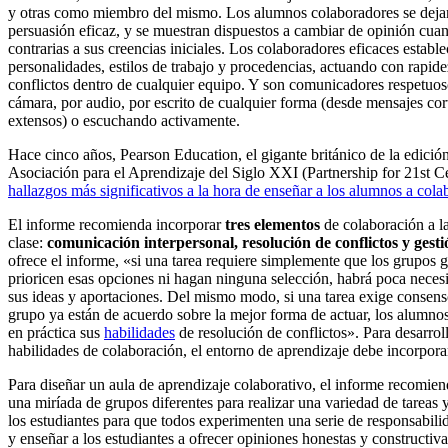
y otras como miembro del mismo. Los alumnos colaboradores se dejan 
persuasión eficaz, y se muestran dispuestos a cambiar de opinión cua
contrarias a sus creencias iniciales. Los colaboradores eficaces establ
personalidades, estilos de trabajo y procedencias, actuando con rapidez
conflictos dentro de cualquier equipo. Y son comunicadores respetuoso
cámara, por audio, por escrito de cualquier forma (desde mensajes cor
extensos) o escuchando activamente.
Hace cinco años, Pearson Education, el gigante británico de la edició
Asociación para el Aprendizaje del Siglo XXI (Partnership for 21st 
hallazgos más significativos a la hora de enseñar a los alumnos a cola
El informe recomienda incorporar
tres elementos
de colaboración a la
clase:
comunicación interpersonal, resolución de conflictos y gesti
ofrece el informe, «si una tarea requiere simplemente que los grupos
prioricen esas opciones ni hagan ninguna selección, habrá poca nece
sus ideas y aportaciones. Del mismo modo, si una tarea exige consen
grupo ya están de acuerdo sobre la mejor forma de actuar, los alumno
en práctica sus
habilidades
de resolución de conflictos». Para desarroll
habilidades de colaboración, el entorno de aprendizaje debe incorporar
Para diseñar un aula de aprendizaje colaborativo, el informe recomiend
una miríada de grupos diferentes para realizar una variedad de tareas y
los estudiantes para que todos experimenten una serie de responsabilid
y enseñar a los estudiantes a ofrecer opiniones honestas y constructi