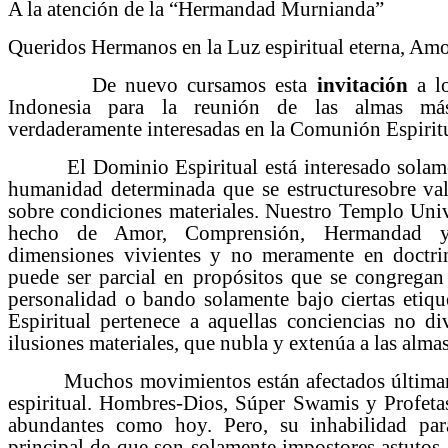
A la atención de la “Hermandad Murnianda”
Queridos Hermanos en la Luz espiritual eterna, Amo
De nuevo cursamos esta
invitación
a l
Indonesia para la reunión de las almas má
verdaderamente interesadas en la Comunión Espiritu
El Dominio Espiritual está interesado solamen
humanidad determinada que se estructuresobre val
sobre condiciones materiales. Nuestro Templo Univ
hecho de Amor, Comprensión, Hermandad y
dimensiones vivientes y no meramente en doctr
puede ser parcial en propósitos que se congregan 
personalidad o bando solamente bajo ciertas etiqu
Espiritual pertenece a aquellas conciencias no di
ilusiones materiales, que nubla y extenúa a las almas
Muchos movimientos están afectados últimame
espiritual. Hombres-Dios, Súper Swamis y Profeta
abundantes como hoy. Pero, su inhabilidad pa
principal de que son solamente impostores astutos 