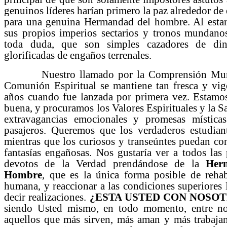
genuinos líderes harían primero la paz alrededor de 
para una genuina Hermandad del hombre. Al estar
sus propios imperios sectarios y tronos mundano
toda duda, que son simples cazadores de din
glorificadas de engaños terrenales.
Nuestro llamado por la Comprensión Mundia
Comunión Espiritual se mantiene tan fresca y vi
años cuando fue lanzada por primera vez. Estamo
buena, y procuramos los Valores Espirituales y la S
extravagancias emocionales y promesas místicas 
pasajeros. Queremos que los verdaderos estudian
mientras que los curiosos y transeúntes puedan co
fantasías engañosas. Nos gustaría ver a todos las 
devotos de la Verdad prendándose de la
Her
Hombre
, que es la única forma posible de rehab
humana, y reaccionar a las condiciones superiores 
decir realizaciones.
¿ESTA USTED CON NOSO
siendo Usted mismo, en todo momento, entre no
aquellos que más sirven, más aman y más trabaja