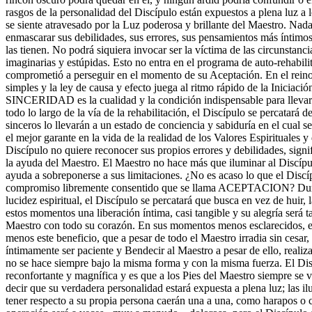
rasgos de la personalidad del Discípulo están expuestos a plena luz a l
se siente atravesado por la Luz poderosa y brillante del Maestro. Nada 
enmascarar sus debilidades, sus errores, sus pensamientos más íntimos
las tienen. No podrá siquiera invocar ser la víctima de las circunstanci
imaginarias y estúpidas. Esto no entra en el programa de auto-rehabili
comprometió a perseguir en el momento de su Aceptación. En el reino 
simples y la ley de causa y efecto juega al ritmo rápido de la Iniciació
SINCERIDAD es la cualidad y la condición indispensable para llevarl
todo lo largo de la vía de la rehabilitación, el Discípulo se percatará 
sinceros lo llevarán a un estado de conciencia y sabiduría en el cua
el mejor garante en la vida de la realidad de los Valores Espirituales y
Discípulo no quiere reconocer sus propios errores y debilidades, signi
la ayuda del Maestro. El Maestro no hace más que iluminar al Discípul
ayuda a sobreponerse a sus limitaciones. ¿No es acaso lo que el Disc
compromiso libremente consentido que se llama ACEPTACION? Dur
lucidez espiritual, el Discípulo se percatará que busca en vez de huir,
estos momentos una liberación íntima, casi tangible y su alegría será 
Maestro con todo su corazón. En sus momentos menos esclarecidos, el 
menos este beneficio, que a pesar de todo el Maestro irradia sin cesar, 
íntimamente ser paciente y Bendecir al Maestro a pesar de ello, reali
no se hace siempre bajo la misma forma y con la misma fuerza. El Di
reconfortante y magnífica y es que a los Pies del Maestro siempre se v
decir que su verdadera personalidad estará expuesta a plena luz; las i
tener respecto a su propia persona caerán una a una, como harapos o 