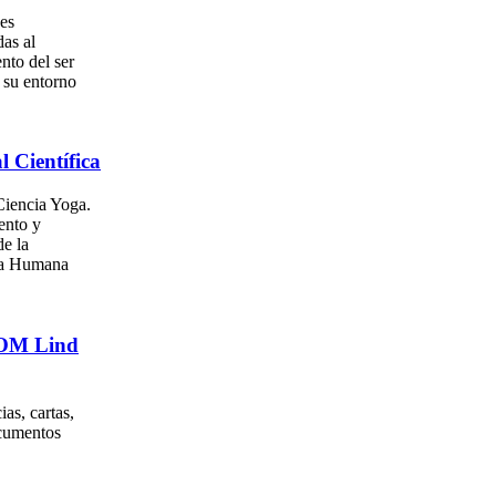
es
as al
nto del ser
su entorno
l Científica
iencia Yoga.
ento y
e la
za Humana
. OM Lind
as, cartas,
ocumentos