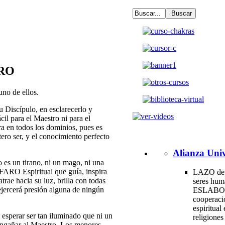
RO
uno de ellos.
u Discípulo, en esclarecerlo y
cil para el Maestro ni para el
a en todos los dominios, pues es
tero ser, y el conocimiento perfecto
Alianza Univ
es un tirano, ni un mago, ni una
 FARO Espiritual que guía, inspira
LAZO de 
trae hacia su luz, brilla con todas
seres hum
ejercerá presión alguna de ningún
ESLABO
cooperac
espiritual 
esperar ser tan iluminado que ni un
religione
 engañar al Maestro. Los menores