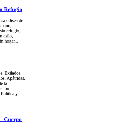
n Refugio
osa odisea de
umano,
sin refugio,
n asilo,
in hogar...
s, Exilados,
os, Apátridas,
e la
ación
 Política y
 – Cuerpo