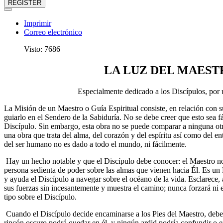
REGISTER
Imprimir
Correo electrónico
Visto: 7686
LA LUZ DEL MAEST
Especialmente dedicado a los Discípulos, por 
La Misión de un Maestro o Guía Espiritual consiste, en relación con s
guiarlo en el Sendero de la Sabiduría. No se debe creer que esto sea fá
Discípulo. Sin embargo, esta obra no se puede comparar a ninguna otr
una obra que trata del alma, del corazón y del espíritu así como del en
del ser humano no es dado a todo el mundo, ni fácilmente.
Hay un hecho notable y que el Discípulo debe conocer: el Maestro no 
persona sedienta de poder sobre las almas que vienen hacia Él. Es un
y ayuda el Discípulo a navegar sobre el océano de la vida. Esclarece, a
sus fuerzas sin incesantemente y muestra el camino; nunca forzará ni 
tipo sobre el Discípulo.
Cuando el Discípulo decide encaminarse a los Pies del Maestro, debe 
rincón oscuro podrá quedar en él, y ningún ardid podría confundir o