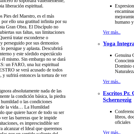
incero lo soportará valientemente,
Expresion
a liberación espiritual.
encaminad
os Pies del Maestro, es el más
mejoramie
por ello una gratitud infinita por su
humano y 
 esta Gran Obra. El Discípulo no
Ver más..
ubiertas sus faltas, sus limitaciones
Querrá tratar esconderse o
as y perseguido por sus demonios
Yoga Integra
 lo persigue y aplasta. Descubrirá
interno y este sórdido espectáculo
Genuina C
a él mismo. Sin embargo no se dará
Conocimi
S: un FARO, una luz espiritual
Dominio d
AESTRO se verá acusado de todos
Naturale
 y sufrirá entonces la tortura de ver
Ver más..
gnora absolutamente nada de las
Escritos Pr
mente la condición básica, la piedra
Schernrezig
a humildad o las condiciones
do de la vida… La Humildad
Conferenci
ulo que quiere hacer de todo su ser
libros, d
o ver las barreras que le impide
oficiales
mitaciones, es imprescindible ser
ra alcanzar el Ideal que queremos
Ver más..
das por un sentido valiente del