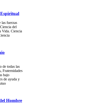
Espiritual
 las fuerzas
 Ciencia del
a Vida. Ciencia
ciencia
nio
o de todas las
, Fraternidades
as bajo
es de ayuda y
utuo
del Hombre