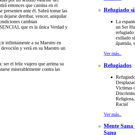
ntirá entonces que camina en el
Refugiado si
e presenten ante él. Sabrá tomar las
n dejarse derribar, vencer, aniquilar
 condiciones cambian
La espant
o ESENCIAL que es la única Verdad y
un Ser H
refugiado 
exiliado si
cir infinitamente a su Maestro en
ápatrida, s
 su devoción y verá en su Maestro un
Ver más..
ser el feliz viajero que arrima su
Refugiados
astarse miserablemente contra las
Refugiado
Desplazad
Victimas d
Discrimin
Religiosa,
Racial
Ver más..
Mente Sana
Sano