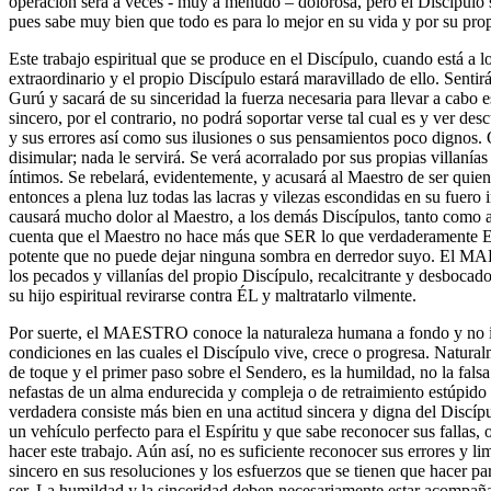
operación será a veces - muy a menudo – dolorosa, pero el Discípulo s
pues sabe muy bien que todo es para lo mejor en su vida y por su propi
Este trabajo espiritual que se produce en el Discípulo, cuando está a l
extraordinario y el propio Discípulo estará maravillado de ello. Sentirá 
Gurú y sacará de su sinceridad la fuerza necesaria para llevar a cabo
sincero, por el contrario, no podrá soportar verse tal cual es y ver desc
y sus errores así como sus ilusiones o sus pensamientos poco dignos. 
disimular; nada le servirá. Se verá acorralado por sus propias villaní
íntimos. Se rebelará, evidentemente, y acusará al Maestro de ser quien
entonces a plena luz todas las lacras y vilezas escondidas en su fuero 
causará mucho dolor al Maestro, a los demás Discípulos, tanto como 
cuenta que el Maestro no hace más que SER lo que verdaderamente E
potente que no puede dejar ninguna sombra en derredor suyo. El M
los pecados y villanías del propio Discípulo, recalcitrante y desbocado,
su hijo espiritual revirarse contra ÉL y maltratarlo vilmente.
Por suerte, el MAESTRO conoce la naturaleza humana a fondo y no i
condiciones en las cuales el Discípulo vive, crece o progresa. Natural
de toque y el primer paso sobre el Sendero, es la humildad, no la fals
nefastas de un alma endurecida y compleja o de retraimiento estúpi
verdadera consiste más bien en una actitud sincera y digna del Discíp
un vehículo perfecto para el Espíritu y que sabe reconocer sus fallas, 
hacer este trabajo. Aún así, no es suficiente reconocer sus errores y li
sincero en sus resoluciones y los esfuerzos que se tienen que hacer pa
ser. La humildad y la sinceridad deben necesariamente estar acompaña