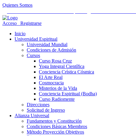
Quienes Somos
Universidad Mundial Cientifico Espiritual
Alianza Universal Cult
Acceso
Registrarse
Inicio
Universidad Espiritual
Universidad Mundial
Condiciones de Admisión
Cursos
Curso Rosa Cruz
Yoga Integral Científica
Conciencia Crística Cósmica
El Arte Real
Cosmocracia
Misterios de la Vida
Conciencia Espiritual (Bodha)
Curso Radiomente
Direcciones
Solicitud de Ingreso
Alianza Universal
Fundamentos y Constitución
Condiciones Básicas Miembros
Método Proyección Objetivos