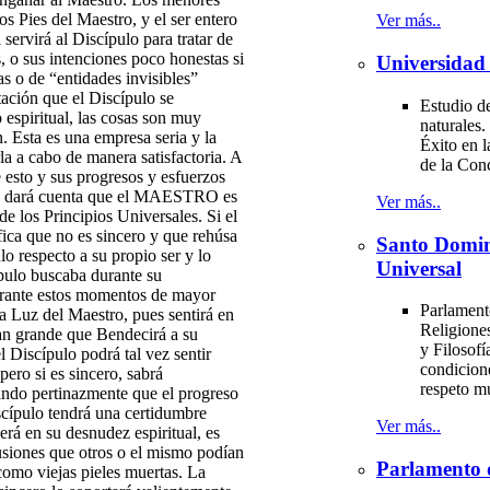
os Pies del Maestro, y el ser entero
Ver más..
servirá al Discípulo para tratar de
, o sus intenciones poco honestas si
Universidad 
as o de “entidades invisibles”
tación que el Discípulo se
Estudio de
espiritual, las cosas son muy
naturales.
n. Esta es una empresa seria y la
Éxito en l
a a cabo de manera satisfactoria. A
de la Con
de esto y sus progresos y esfuerzos
l se dará cuenta que el MAESTRO es
Ver más..
 de los Principios Universales. Si el
fica que no es sincero y que rehúsa
Santo Domi
o respecto a su propio ser y lo
Universal
ípulo buscaba durante su
ante estos momentos de mayor
Parlament
 la Luz del Maestro, pues sentirá en
Religiones
tan grande que Bendecirá a su
y Filosofí
Discípulo podrá tal vez sentir
condicion
pero si es sincero, sabrá
respeto m
zando pertinazmente que el progreso
scípulo tendrá una certidumbre
Ver más..
erá en su desnudez espiritual, es
lusiones que otros o el mismo podían
Parlamento 
como viejas pieles muertas. La