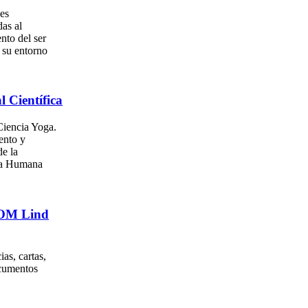
es
as al
nto del ser
su entorno
l Científica
iencia Yoga.
ento y
e la
za Humana
. OM Lind
as, cartas,
ocumentos