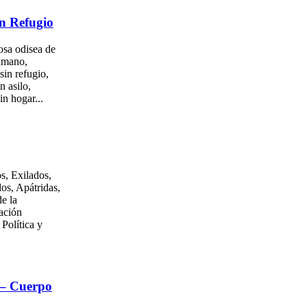
n Refugio
osa odisea de
umano,
sin refugio,
n asilo,
in hogar...
s, Exilados,
os, Apátridas,
e la
ación
 Política y
 – Cuerpo