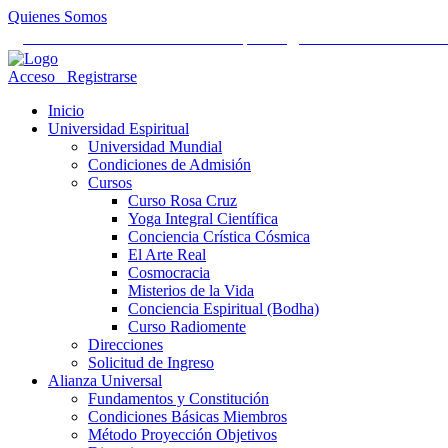
Quienes Somos
Universidad Mundial Cientifico Espiritual
Alianza Universal Cult
Acceso
Registrarse
Inicio
Universidad Espiritual
Universidad Mundial
Condiciones de Admisión
Cursos
Curso Rosa Cruz
Yoga Integral Científica
Conciencia Crística Cósmica
El Arte Real
Cosmocracia
Misterios de la Vida
Conciencia Espiritual (Bodha)
Curso Radiomente
Direcciones
Solicitud de Ingreso
Alianza Universal
Fundamentos y Constitución
Condiciones Básicas Miembros
Método Proyección Objetivos