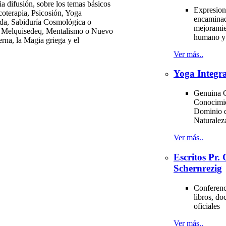
a difusión, sobre los temas básicos
Expresion
icoterapia, Psicosión, Yoga
encaminad
ada, Sabiduría Cosmológica o
mejoramie
n Melquisedeq, Mentalismo o Nuevo
humano y 
rna, la Magia griega y el
Ver más..
Yoga Integra
Genuina C
Conocimi
Dominio d
Naturale
Ver más..
Escritos Pr
Schernrezig
Conferenci
libros, d
oficiales
Ver más..