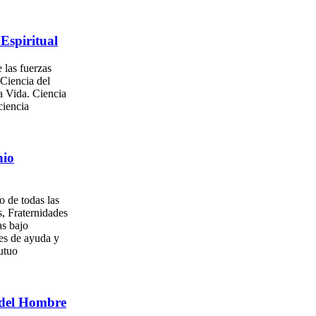
Espiritual
 las fuerzas
 Ciencia del
a Vida. Ciencia
ciencia
nio
o de todas las
, Fraternidades
as bajo
es de ayuda y
utuo
del Hombre