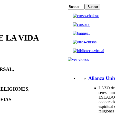
E LA VIDA
ERSAL
,
Alianza Univ
LAZO de 
ELIGIONES,
seres hum
ESLABO
FIAS
cooperac
espiritual 
religione