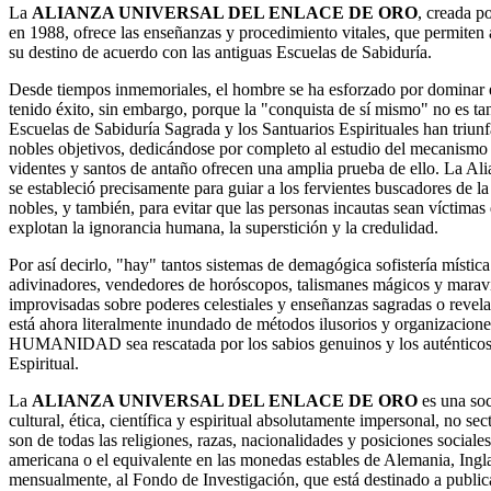
La
ALIANZA UNIVERSAL DEL ENLACE DE ORO
, creada p
en 1988, ofrece las enseñanzas y procedimiento vitales, que permiten 
su destino de acuerdo con las antiguas Escuelas de Sabiduría.
Desde tiempos inmemoriales, el hombre se ha esforzado por dominar 
tenido éxito, sin embargo, porque la "conquista de sí mismo" no es tan
Escuelas de Sabiduría Sagrada y los Santuarios Espirituales han triunf
nobles objetivos, dedicándose por completo al estudio del mecanismo 
videntes y santos de antaño ofrecen una amplia prueba de ello. La A
se estableció precisamente para guiar a los fervientes buscadores de la
nobles, y también, para evitar que las personas incautas sean víctimas
explotan la ignorancia humana, la superstición y la credulidad.
Por así decirlo, "hay" tantos sistemas de demagógica sofistería mística
adivinadores, vendedores de horóscopos, talismanes mágicos y maravi
improvisadas sobre poderes celestiales y enseñanzas sagradas o revel
está ahora literalmente inundado de métodos ilusorios y organizaciones
HUMANIDAD sea rescatada por los sabios genuinos y los auténticos
Espiritual.
La
ALIANZA UNIVERSAL DEL ENLACE DE ORO
es una so
cultural, ética, científica y espiritual absolutamente impersonal, no s
son de todas las religiones, razas, nacionalidades y posiciones socia
americana o el equivalente en las monedas estables de Alemania, Ingla
mensualmente, al Fondo de Investigación, que está destinado a public