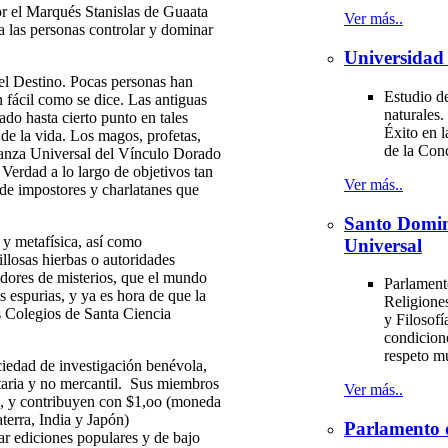
or el Marqués Stanislas de Guaata
Ver más..
a las personas controlar y dominar
Universidad 
el Destino. Pocas personas han
Estudio de
 fácil como se dice. Las antiguas
naturales.
ado hasta cierto punto en tales
Éxito en l
de la vida. Los magos, profetas,
de la Con
lianza Universal del Vínculo Dorado
 Verdad a lo largo de objetivos tan
Ver más..
 de impostores y charlatanes que
Santo Domi
 y metafísica, así como
Universal
llosas hierbas o autoridades
adores de misterios, que el mundo
Parlament
 espurias, y ya es hora de que la
Religiones
 Colegios de Santa Ciencia
y Filosofí
condicion
respeto m
ciedad de investigación benévola,
ectaria y no mercantil. Sus miembros
Ver más..
les, y contribuyen con $1,oo (moneda
terra, India y Japón)
Parlamento 
ar ediciones populares y de bajo