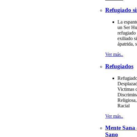
Refugiado si
La espant
un Ser H
refugiado 
exiliado si
ápatrida, s
Ver más..
Refugiados
Refugiado
Desplazad
Victimas d
Discrimin
Religiosa,
Racial
Ver más..
Mente Sana
Sano