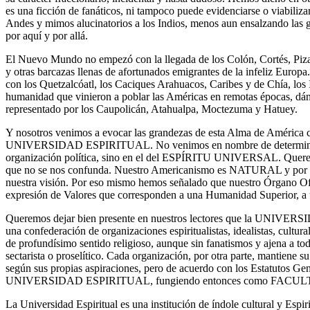
es una ficción de fanáticos, ni tampoco puede evidenciarse o viabiliz
Andes y mimos alucinatorios a los Indios, menos aun ensalzando las ge
por aquí y por allá.
El Nuevo Mundo no empezó con la llegada de los Colón, Cortés, Piza
y otras barcazas llenas de afortunados emigrantes de la infeliz Europ
con los Quetzalcóatl, los Caciques Arahuacos, Caribes y de Chía, los 
humanidad que vinieron a poblar las Américas en remotas épocas, dánd
representado por los Caupolicán, Atahualpa, Moctezuma y Hatuey.
Y nosotros venimos a evocar las grandezas de esta Alma de Améric
UNIVERSIDAD ESPIRITUAL. No venimos en nombre de determinada 
organización política, sino en el del ESPÍRITU UNIVERSAL. Querem
que no se nos confunda. Nuestro Americanismo es NATURAL y 
nuestra visión. Por eso mismo hemos señalado que nuestro Órgano Of
expresión de Valores que corresponden a una Humanidad Superior, a
Queremos dejar bien presente en nuestros lectores que la UNIVE
una confederación de organizaciones espiritualistas, idealistas, cultural
de profundísimo sentido religioso, aunque sin fanatismos y ajena a t
sectarista o proselítico. Cada organización, por otra parte, mantiene 
según sus propias aspiraciones, pero de acuerdo con los Estatutos Gen
UNIVERSIDAD ESPIRITUAL, fungiendo entonces como FACU
La Universidad Espiritual es una institución de índole cultural y Espir