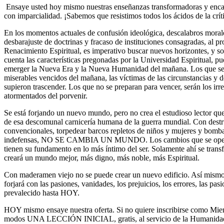
Ensaye usted hoy mismo nuestras enseñanzas transformadoras y enc
con imparcialidad. ¡Sabemos que resistimos todos los ácidos de la críti
En los momentos actuales de confusión ideológica, descalabros mora
desbarajuste de doctrinas y fracaso de instituciones consagradas, al
Renacimiento Espiritual, es imperativo buscar nuevos horizontes, y s
cuenta las características pregonadas por la Universidad Espiritual, p
emerger la Nueva Era y la Nueva Humanidad del mañana. Los que se r
miserables vencidos del mañana, las víctimas de las circunstancias y d
supieron trascender. Los que no se preparan para vencer, serán los i
atormentados del porvenir.
Se está forjando un nuevo mundo, pero no crea el estudioso lector que 
de esa descomunal carnicería humana de la guerra mundial. Con destru
convencionales, torpedear barcos repletos de niños y mujeres y bomb
indefensas, NO SE CAMBIA UN MUNDO. Los cambios que se operan
tienen su fundamento en lo más íntimo del ser. Solamente ahí se transfo
creará un mundo mejor, más digno, más noble, más Espiritual.
Con maderamen viejo no se puede crear un nuevo edificio. Así mism
forjará con las pasiones, vanidades, los prejuicios, los errores, las pa
prevalecido hasta HOY.
HOY mismo ensaye nuestra oferta. Si no quiere inscribirse como Miem
modos UNA LECCIÓN INICIAL, gratis, al servicio de la Humanidad 