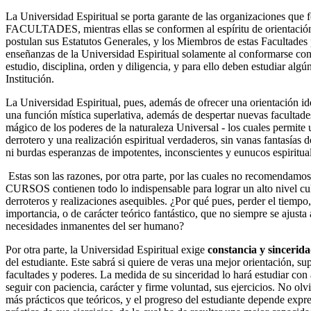
La Universidad Espiritual se porta garante de las organizaciones que 
FACULTADES, mientras ellas se conformen al espíritu de orientación
postulan sus Estatutos Generales, y los Miembros de estas Facultades p
enseñanzas de la Universidad Espiritual solamente al conformarse con
estudio, disciplina, orden y diligencia, y para ello deben estudiar a
Institución.
La Universidad Espiritual, pues, además de ofrecer una orientación i
una función mística superlativa, además de despertar nuevas facultades
mágico de los poderes de la naturaleza Universal - los cuales permite u
derrotero y una realización espiritual verdaderos, sin vanas fantasías d
ni burdas esperanzas de impotentes, inconscientes y eunucos espiritua
Estas son las razones, por otra parte, por las cuales no recomendamos
CURSOS contienen todo lo indispensable para lograr un alto nivel cul
derroteros y realizaciones asequibles. ¿Por qué pues, perder el tiempo,
importancia, o de carácter teórico fantástico, que no siempre se ajusta a
necesidades inmanentes del ser humano?
Por otra parte, la Universidad Espiritual exige
constancia y sincerid
del estudiante. Este sabrá si quiere de veras una mejor orientación, su
facultades y poderes. La medida de su sinceridad lo hará estudiar con 
seguir con paciencia, carácter y firme voluntad, sus ejercicios. No ol
más prácticos que teóricos, y el progreso del estudiante depende expr