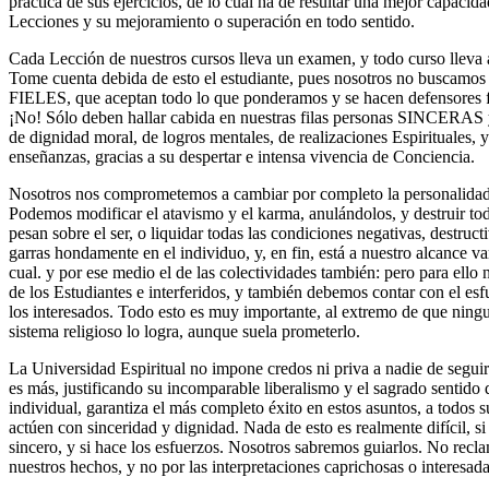
práctica de sus ejercicios, de lo cual ha de resultar una mejor capaci
Lecciones y su mejoramiento o superación en todo sentido.
Cada Lección de nuestros cursos lleva un examen, y todo curso l
Tome cuenta debida de esto el estudiante, pues nosotros no buscamos 
FIELES, que aceptan todo lo que ponderamos y se hacen defensores f
¡No! Sólo deben hallar cabida en nuestras filas personas SINCERAS y
de dignidad moral, de logros mentales, de realizaciones Espirituales, 
enseñanzas, gracias a su despertar e intensa vivencia de Conciencia.
Nosotros nos comprometemos a cambiar por completo la personalidad 
Podemos modificar el atavismo y el karma, anulándolos, y destruir tod
pesan sobre el ser, o liquidar todas las condiciones negativas, destruc
garras hondamente en el individuo, y, en fin, está a nuestro alcance va
cual. y por ese medio el de las colectividades también: pero para ell
de los Estudiantes e interferidos, y también debemos contar con el esf
los interesados. Todo esto es muy importante, al extremo de que ningu
sistema religioso lo logra, aunque suela prometerlo.
La Universidad Espiritual no impone credos ni priva a nadie de seguir 
es más, justificando su incomparable liberalismo y el sagrado sentido d
individual, garantiza el más completo éxito en estos asuntos, a todos s
actúen con sinceridad y dignidad. Nada de esto es realmente difícil, s
sincero, y si hace los esfuerzos. Nosotros sabremos guiarlos. No rec
nuestros hechos, y no por las interpretaciones caprichosas o interes