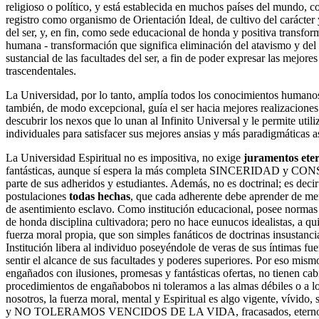
religioso o político, y está establecida en muchos países del mundo, c
registro como organismo de Orientación Ideal, de cultivo del carácter
del ser, y, en fin, como sede educacional de honda y positiva transfor
humana - transformación que significa eliminación del atavismo y de
sustancial de las facultades del ser, a fin de poder expresar las mejore
trascendentales.
La Universidad,­ por lo tanto, amplía todos los conocimientos humanos
también, de modo excepcional, guía el ser hacia mejores realizacione
descubrir los nexos que lo unan al Infinito Universal y le permite utili
individuales para satisfacer sus mejores ansias y más paradigmáticas as
La Universidad Espiritual no es impositiva, no exige
juramentos
ete
fantásticas, aunque sí espera la más completa SINCERIDAD y
parte de sus adheridos y estudiantes. Además, no es doctrinal; es decir
postulaciones
todas hechas
, que cada adherente debe aprender de mem
de asentimiento esclavo. Como institución educacional, posee normas 
de honda disciplina cultivadora; pero no hace eunucos idealistas, a qui
fuerza moral propia, que son simples fanáticos de doctrinas insustancia
Institución libera al individuo poseyéndole de veras de sus íntimas f
sentir el alcance de sus facultades y poderes superiores. Por eso mismo
engañados con ilusiones, promesas y fantásticas ofertas, no tienen cab
procedimientos de engañabobos ni toleramos a las almas débiles o a lo
nosotros, la fuerza moral, mental y Espiritual es algo vigente, vívido, 
y NO TOLERAMOS VENCIDOS DE LA VIDA, fracasados, eternos