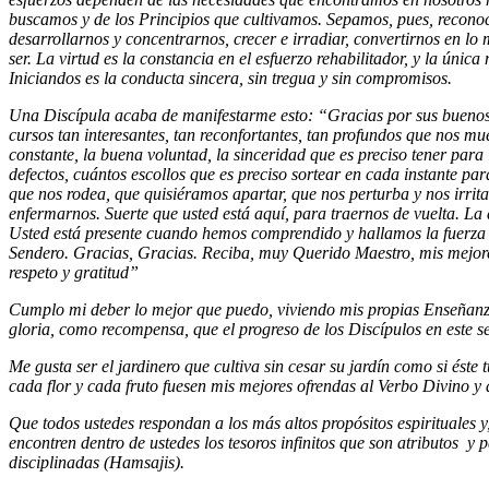
buscamos y de los Principios que cultivamos. Sepamos, pues, recono
desarrollarnos y concentrarnos, crecer e irradiar, convertirnos en lo
ser. La virtud es la constancia en el esfuerzo rehabilitador, y la únic
Iniciandos es la conducta sincera, sin tregua y sin compromisos.
Una Discípula acaba de manifestarme esto: “Gracias por sus buenos 
cursos tan interesantes, tan reconfortantes, tan profundos que nos mue
constante, la buena voluntad, la sinceridad que es preciso tener para
defectos, cuántos escollos que es preciso sortear en cada instante pa
que nos rodea, que quisiéramos apartar, que nos perturba y nos irrita
enfermarnos. Suerte que usted está aquí, para traernos de vuelta. La 
Usted está presente cuando hemos comprendido y hallamos la fuerza 
Sendero. Gracias, Gracias. Reciba, muy Querido Maestro, mis mejor
respeto y gratitud”
Cumplo mi deber lo mejor que puedo, viviendo mis propias Enseñanza
gloria, como recompensa, que el progreso de los Discípulos en este s
Me gusta ser el jardinero que cultiva sin cesar su jardín como si éste 
cada flor y cada fruto fuesen mis mejores ofrendas al Verbo Divino y 
Que todos ustedes respondan a los más altos propósitos espirituales y,
encontren dentro de ustedes los tesoros infinitos que son atributos y
disciplinadas (Hamsajis).