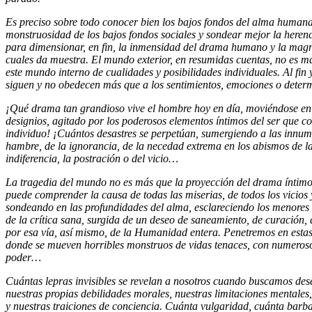
Es preciso sobre todo conocer bien los bajos fondos del alma human
monstruosidad de los bajos fondos sociales y sondear mejor la heren
para dimensionar, en fin, la inmensidad del drama humano y la magni
cuales da muestra. El mundo exterior, en resumidas cuentas, no es más
este mundo interno de cualidades y posibilidades individuales. Al fin y
siguen y no obedecen más que a los sentimientos, emociones o determ
¡Qué drama tan grandioso vive el hombre hoy en día, moviéndose en
designios, agitado por los poderosos elementos íntimos del ser que co
individuo! ¡Cuántos desastres se perpetúan, sumergiendo a las innum
hambre, de la ignorancia, de la necedad extrema en los abismos de l
indiferencia, la postración o del vicio…
La tragedia del mundo no es más que la proyección del drama íntimo d
puede comprender la causa de todas las miserias, de todos los vicios y
sondeando en las profundidades del alma, esclareciendo los menores 
de la crítica sana, surgida de un deseo de saneamiento, de curación, de
por esa vía, así mismo, de la Humanidad entera. Penetremos en esta
donde se mueven horribles monstruos de vidas tenaces, con numerosos
poder…
Cuántas lepras invisibles se revelan a nosotros cuando buscamos des
nuestras propias debilidades morales, nuestras limitaciones mentales,
y nuestras traiciones de conciencia. Cuánta vulgaridad, cuánta barba