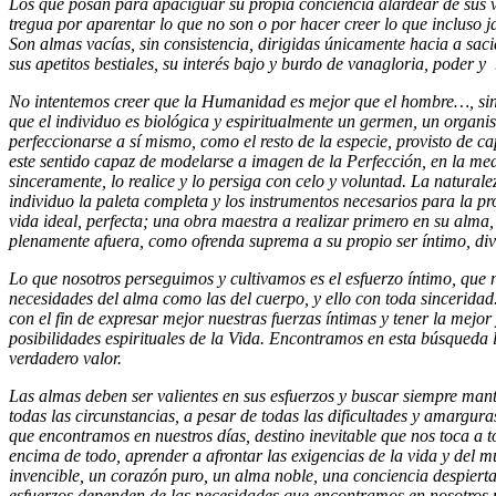
Los que posan para apaciguar su propia conciencia alardear de sus vir
tregua por aparentar lo que no son o por hacer creer lo que incluso 
Son almas vacías, sin consistencia, dirigidas únicamente hacia a saci
sus apetitos bestiales, su interés bajo y burdo de vanagloria, poder y
No intentemos creer que la Humanidad es mejor que el hombre…, s
que el individuo es biológica y espiritualmente un germen, un organi
perfeccionarse a sí mismo, como el resto de la especie, provisto de c
este sentido capaz de modelarse a imagen de la Perfección, en la me
sinceramente, lo realice y lo persiga con celo y voluntad. La naturale
individuo la paleta completa y los instrumentos necesarios para la p
vida ideal, perfecta; una obra maestra a realizar primero en su alma,
plenamente afuera, como ofrenda suprema a su propio ser íntimo, divi
Lo que nosotros perseguimos y cultivamos es el esfuerzo íntimo, que n
necesidades del alma como las del cuerpo, y ello con toda sincerida
con el fin de expresar mejor nuestras fuerzas íntimas y tener la mejo
posibilidades espirituales de la Vida. Encontramos en esta búsqueda la
verdadero valor.
Las almas deben ser valientes en sus esfuerzos y buscar siempre mant
todas las circunstancias, a pesar de todas las dificultades y amargur
que encontramos en nuestros días, destino inevitable que nos toca a t
encima de todo, aprender a afrontar las exigencias de la vida y del m
invencible, un corazón puro, un alma noble, una conciencia despiert
esfuerzos dependen de las necesidades que encontramos en nosotros 