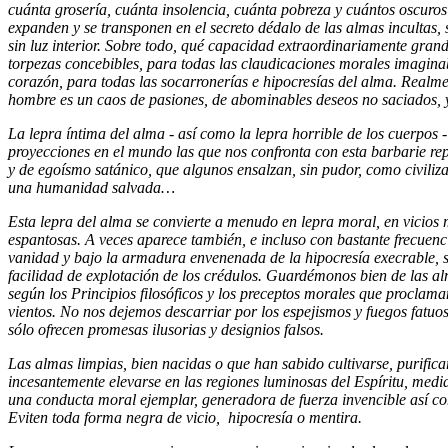
cuánta grosería, cuánta insolencia, cuánta pobreza y cuántos oscuros 
expanden y se transponen en el secreto dédalo de las almas incultas, 
sin luz interior. Sobre todo, qué capacidad extraordinariamente gran
torpezas concebibles, para todas las claudicaciones morales imaginabl
corazón, para todas las socarronerías e hipocresías del alma. Realm
hombre es un caos de pasiones, de abominables deseos no saciados, y
La lepra íntima del alma - así como la lepra horrible de los cuerpos -
proyecciones en el mundo las que nos confronta con esta barbarie reple
y de egoísmo satánico, que algunos ensalzan, sin pudor, como civiliza
una humanidad salvada…
Esta lepra del alma se convierte a menudo en lepra moral, en vicios
espantosas. A veces aparece también, e incluso con bastante frecuenci
vanidad y bajo la armadura envenenada de la hipocresía execrable, si
facilidad de explotación de los crédulos. Guardémonos bien de las a
según los Principios filosóficos y los preceptos morales que proclam
vientos. No nos dejemos descarriar por los espejismos y fuegos fatuo
sólo ofrecen promesas ilusorias y designios falsos.
Las almas limpias, bien nacidas o que han sabido cultivarse, purifica
incesantemente elevarse en las regiones luminosas del Espíritu, medi
una conducta moral ejemplar, generadora de fuerza invencible así co
Eviten toda forma negra de vicio, hipocresía o mentira.