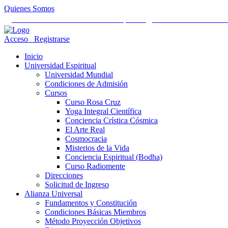
Quienes Somos
Universidad Mundial Cientifico Espiritual
Alianza Universal Cult
Acceso
Registrarse
Inicio
Universidad Espiritual
Universidad Mundial
Condiciones de Admisión
Cursos
Curso Rosa Cruz
Yoga Integral Científica
Conciencia Crística Cósmica
El Arte Real
Cosmocracia
Misterios de la Vida
Conciencia Espiritual (Bodha)
Curso Radiomente
Direcciones
Solicitud de Ingreso
Alianza Universal
Fundamentos y Constitución
Condiciones Básicas Miembros
Método Proyección Objetivos