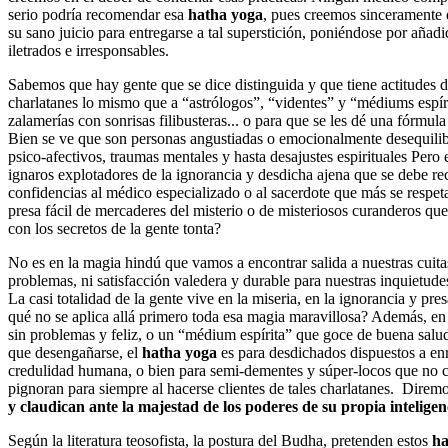
serio podría recomendar esa
hatha yoga
, pues creemos sinceramente q
su sano juicio para entregarse a tal superstición, poniéndose por añad
iletrados e irresponsables.
Sabemos que hay gente que se dice distinguida y que tiene actitudes 
charlatanes lo mismo que a “astrólogos”, “videntes” y “médiums espírita
zalamerías con sonrisas filibusteras... o para que se les dé una fórmula
Bien se ve que son personas angustiadas o emocionalmente desequilib
psico-afectivos, traumas mentales y hasta desajustes espirituales Pero e
ignaros explotadores de la ignorancia y desdicha ajena que se debe rec
confidencias al médico especializado o al sacerdote que más se respet
presa fácil de mercaderes del misterio o de misteriosos curanderos qu
con los secretos de la gente tonta?
No es en la magia hindú que vamos a encontrar salida a nuestras cuita
problemas, ni satisfacción valedera y durable para nuestras inquietud
La casi totalidad de la gente vive en la miseria, en la ignorancia y pr
qué no se aplica allá primero toda esa magia maravillosa? Además, en
sin problemas y feliz, o un “médium espírita” que goce de buena salu
que desengañarse, el
hatha yoga
es para desdichados dispuestos a enr
credulidad humana, o bien para semi-dementes y súper-locos que no 
pignoran para siempre al hacerse clientes de tales charlatanes. Dire
y claudican ante la majestad de los poderes de su propia inteligen
Según la literatura teosofista, la postura del Budha, pretenden estos
ha