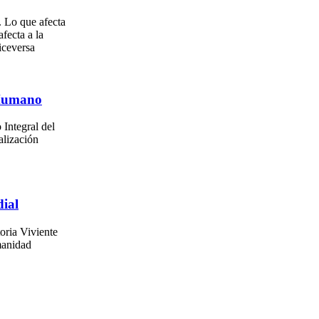
. Lo que afecta
afecta a la
iceversa
 Humano
 Integral del
alización
ial
oria Viviente
manidad