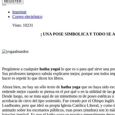
REGISTER
Imprimir
Correo electrónico
Visto: 10231
¡ UNA POSE SIMBOLICA Y TODO SE 
Pregúntese a cualquier
hatha yogui
lo que es o para qué sirve una po
Sus profesores tampoco sabrán explicarse mejor, porque son todos im
hacer es repetir lo que dicen los libros.
Ahora bien, no hay un sólo texto de
hatha yoga
que no haya sido escr
entiende mejor cuando se piensa en el por qué o en la utilidad de las
p
Desde luego, no se trata aquí de un mimetismo ni de poses estéticas o
acrobacia de circo del tipo sostenido. Fue creado por el Obispo inglés
Leadbeater, pero que ideó su propia Iglesia Católica Liberal, y como l
animado sobre los escenarios públicos, esas poses (mudras) son lo más
bataclan inmóvil. Es que el hatha yoga se practica generalmente desnud