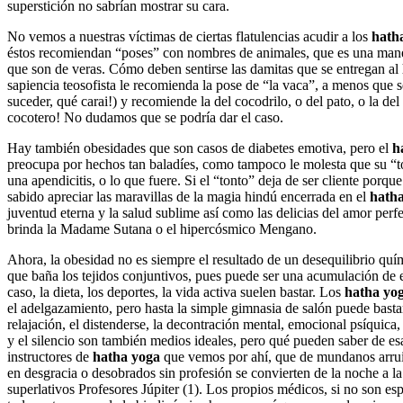
superstición no sabrían mostrar su cara.
No vemos a nuestras víctimas de ciertas flatulencias acudir a los
hath
éstos recomiendan “poses” con nombres de animales, que es una manera
que son de veras. Cómo deben sentirse las damitas que se entregan al
sapiencia teosofista le recomienda la pose de “la vaca”, a menos que
suceder, qué carai!) y recomiende la del cocodrilo, o del pato, o la de
cocotero! No dudamos que se podría dar el caso.
Hay también obesidades que son casos de diabetes emotiva, pero el
h
preocupa por hechos tan baladíes, como tampoco le molesta que su “ton
una apendicitis, o lo que fuere. Si el “tonto” deja de ser cliente porqu
sabido apreciar las maravillas de la magia hindú encerrada en el
hath
juventud eterna y la salud sublime así como las delicias del amor perf
brinda la Madame Sutana o el hipercósmico Mengano.
Ahora, la obesidad no es siempre el resultado de un desequilibrio quím
que baña los tejidos conjuntivos, pues puede ser una acumulación de 
caso, la dieta, los deportes, la vida activa suelen bastar. Los
hatha yog
el adelgazamiento, pero hasta la simple gimnasia de salón puede bastar
relajación, el distenderse, la decontración mental, emocional psíquica,
y el silencio son también medios ideales, pero qué pueden saber de es
instructores de
hatha yoga
que vemos por ahí, que de mundanos arruina
en desgracia o desobrados sin profesión se convierten de la noche a 
superlativos Profesores Júpiter (1). Los propios médicos, si no son 