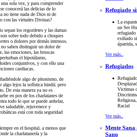
e una sola vez, y para comprender
e conocerá las delicias de lo
Refugiado si
ha no tiene nada de Dios ni de
no con las virtudes Divinas?
La espant
un Ser H
lo sepan los regordetes y las damas
refugiado 
s son sobre todo debido a choques
exiliado si
ertes o dolores por demás intensos.
ápatrida, s
 no saben distinguir un dolor de
, las emociones, las bruscas
Ver más..
 perturban el hipotálamo,
loides conjuntivos, y con ello una
Refugiados
nciones cardiacas.
Refugiado
añadiéndole algo de pitonismo, de
Desplazad
algo lejos la sofística hindú; pero
Victimas d
to. De esta manera ya no es
Discrimin
 urbe en pos de los charlatanes de
Religiosa,
tra todo lo que se puede anhelar,
Racial
ve saludable, rejuvenece y
robáticas está con toda seguridad
Ver más..
Mente Sana
siempre en el hospital, a menos que
 la charlatanería y la
Sano