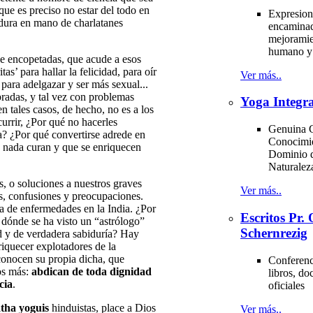
ue es preciso no estar del todo en
Expresion
idura en mano de charlatanes
encaminad
mejoramie
humano y 
de encopetadas, que acude a esos
s’ para hallar la felicidad, para oír
Ver más..
 para adelgazar y ser más sexual...
radas, y tal vez con problemas
Yoga Integra
n tales casos, de hecho, no es a los
urrir, ¿Por qué no hacerles
Genuina C
a? ¿Por qué convertirse adrede en
Conocimi
e nada curan y que se enriquecen
Dominio d
Naturale
s, o soluciones a nuestros graves
Ver más..
es, confusiones y preocupaciones.
esa de enfermedades en la India. ¿Por
Escritos Pr
 dónde se ha visto un “astrólogo”
Schernrezig
d y de verdadera sabiduría? Hay
iquecer explotadores de la
conocen su propia dicha, que
Conferenci
mos más:
abdican de toda dignidad
libros, d
cia
.
oficiales
tha yoguis
hinduistas, place a Dios
Ver más..