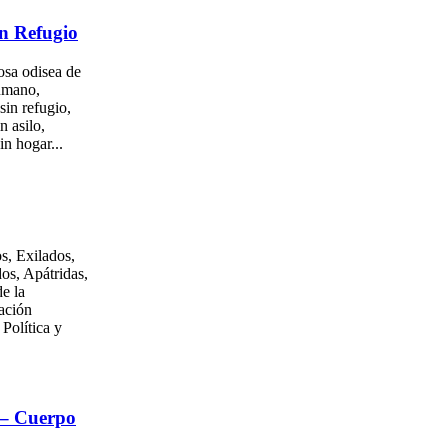
n Refugio
osa odisea de
umano,
sin refugio,
n asilo,
in hogar...
s, Exilados,
os, Apátridas,
e la
ación
 Política y
 – Cuerpo