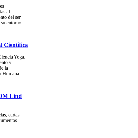
es
as al
nto del ser
su entorno
l Científica
iencia Yoga.
ento y
e la
za Humana
. OM Lind
as, cartas,
ocumentos