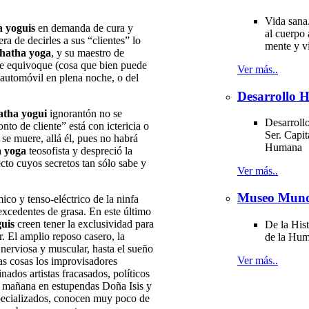
Vida sana
a yoguis
en demanda de cura y
al cuerpo 
 de decirles a sus “clientes” lo
mente y v
hatha yoga
, y su maestro de
 se equivoque (cosa que bien puede
Ver más..
l automóvil en plena noche, o del
Desarrollo
atha yogui
ignorantón no se
Desarrollo
to de cliente” está con ictericia o
Ser. Capit
e se muere, allá él, pues no habrá
Humana
a yoga
teosofista y despreció la
ecto cuyos secretos tan sólo sabe y
Ver más..
Museo Mund
ico y tenso-eléctrico de la ninfa
excedentes de grasa. En este último
uis
creen tener la exclusividad para
De la Hist
. El amplio reposo casero, la
de la Hu
 nerviosa y muscular, hasta el sueño
Ver más..
as cosas los improvisadores
dos artistas fracasados, políticos
la mañana en estupendas Doña Isis y
especializados, conocen muy poco de