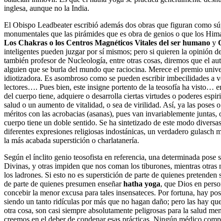
inglesa, aunque no la India.
El Obispo Leadbeater escribió además dos obras que figuran como s
monumentales que las pirámides que es obra de genios o que los Hima
Los Chakras o los Centros Magnéticos Vitales del ser humano
y
inteligentes pueden juzgar por sí mismos; pero si quieren la opinión d
también profesor de Nucleología, entre otras cosas, diremos que el au
alguien que se burla del mundo que raciocina. Merece el premio univers
idiotizadora. Es asombroso como se pueden escribir imbecilidades a ve
lectores…. Pues bien, este insigne portento de la teosofía ha visto… en 
del cuerpo tiene, adquiere o desarrolla ciertas virtudes o poderes espi
salud o un aumento de vitalidad, o sea de virilidad. Así, ya las poses
méritos con las acrobacias (asanas), pues van invariablemente juntas, 
cuerpo tiene un doble sentido. Se ha sintetizado de este modo diversa
diferentes expresiones religiosas indostánicas, un verdadero gulasch m
la más acabada superstición o charlatanería.
Según el ínclito genio teosofista en referencia, una determinada pose s
Divinas, y otras impiden que nos coman los tiburones, mientras otras 
los ladrones. Si esto no es superstición de parte de quienes pretenden 
de parte de quienes presumen enseñar
hatha yoga
, que Dios en pers
concebir la menor excusa para tales insensateces. Por fortuna, hay pos
siendo un tanto ridículas por más que no hagan daño; pero las hay qu
otra cosa, son casi siempre absolutamente peligrosas para la salud ment
creemos en el deber de condenar esas prácticas. Ningún médico comp