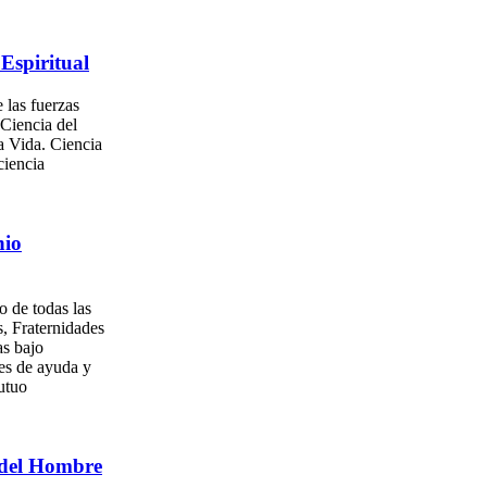
Espiritual
 las fuerzas
 Ciencia del
a Vida. Ciencia
ciencia
nio
o de todas las
, Fraternidades
as bajo
es de ayuda y
utuo
del Hombre