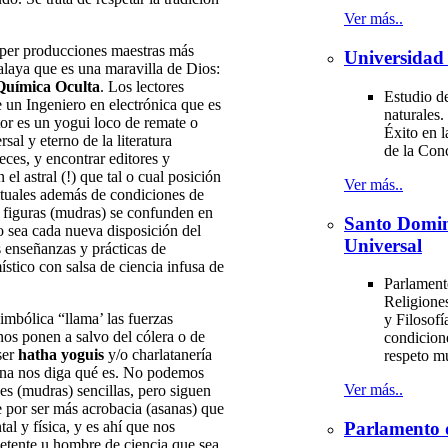
Ver más..
úper producciones maestras más
Universidad 
laya que es una maravilla de Dios:
Química Oculta
. Los lectores
Estudio de
e un Ingeniero en electrónica que es
naturales.
tor es un yogui loco de remate o
Éxito en l
al y eterno de la literatura
de la Con
ces, y encontrar editores y
el astral (!) que tal o cual posición
Ver más..
rituales además de condiciones de
 o figuras (mudras) se confunden en
Santo Domi
o sea cada nueva disposición del
Universal
s enseñanzas y prácticas de
ístico con salsa de ciencia infusa de
Parlament
Religiones
imbólica “llama’ las fuerzas
y Filosofí
nos ponen a salvo del cólera o de
condicion
ser
hatha yoguis
y/o charlatanería
respeto m
ona nos diga qué es. No podemos
Ver más..
es (mudras) sencillas, pero siguen
e por ser más acrobacia (asanas) que
al y física, y es ahí que nos
Parlamento 
etente u hombre de ciencia que sea