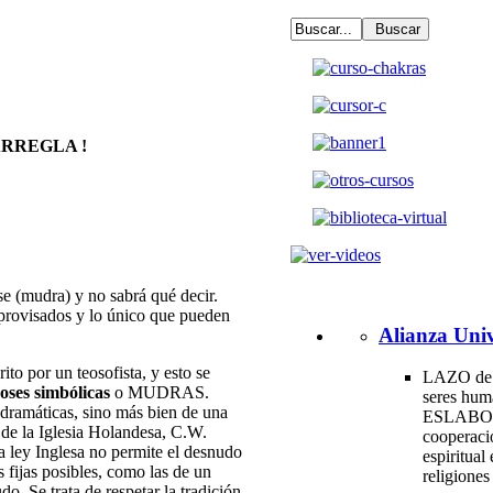
ARREGLA !
se (mudra) y no sabrá qué decir.
provisados y lo único que pueden
Alianza Univ
ito por un teosofista, y esto se
LAZO de 
oses simbólicas
o MUDRAS.
seres hum
 dramáticas, sino más bien de una
ESLABO
 de la Iglesia Holandesa, C.W.
cooperac
a ley Inglesa no permite el desnudo
espiritual 
 fijas posibles, como las de un
religione
o. Se trata de respetar la tradición