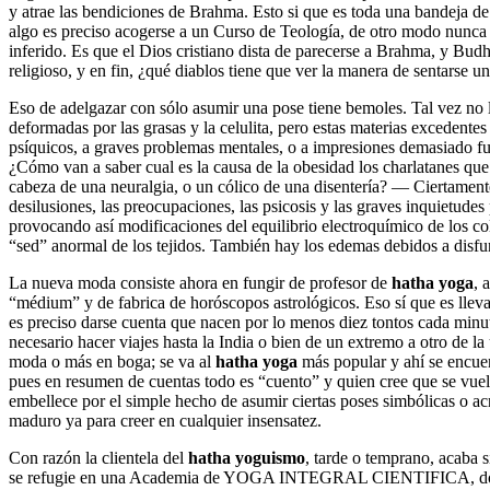
y atrae las bendiciones de Brahma. Esto si que es toda una bandeja d
algo es preciso acogerse a un Curso de Teología, de otro modo nunca s
inferido. Es que el Dios cristiano dista de parecerse a Brahma, y Bud
religioso, y en fin, ¿qué diablos tiene que ver la manera de sentarse u
Eso de adelgazar con sólo asumir una pose tiene bemoles. Tal vez no 
deformadas por las grasas y la celulita, pero estas materias excedente
psíquicos, a graves problemas mentales, o a impresiones demasiado fu
¿Cómo van a saber cual es la causa de la obesidad los charlatanes que
cabeza de una neuralgia, o un cólico de una disentería? — Ciertamente
desilusiones, las preocupaciones, las psicosis y las graves inquietudes
provocando así modificaciones del equilibrio electroquímico de los co
“sed” anormal de los tejidos. También hay los edemas debidos a disfu
La nueva moda consiste ahora en fungir de profesor de
hatha yoga
, 
“médium” y de fabrica de horóscopos astrológicos. Eso sí que es llevar 
es preciso darse cuenta que nacen por lo menos diez tontos cada minu
necesario hacer viajes hasta la India o bien de un extremo a otro de la
moda o más en boga; se va al
hatha yoga
más popular y ahí se encuen
pues en resumen de cuentas todo es “cuento” y quien cree que se vuel
embellece por el simple hecho de asumir ciertas poses simbólicas o ac
maduro ya para creer en cualquier insensatez.
Con razón la clientela del
hatha yoguismo
, tarde o temprano, acaba 
se refugie en una Academia de YOGA INTEGRAL CIENTIFICA, donde