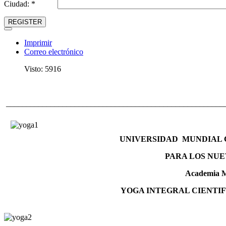
Ciudad: *
REGISTER
Imprimir
Correo electrónico
Visto: 5916
______________________________________________________
UNIVERSIDAD MUNDIAL C
PARA LOS NUE
Academia M
YOGA INTEGRAL CIENTIF