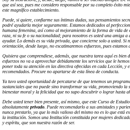
que así sea, pues me considero responsable por su completo éxito mie
este magnífico establecimiento.
Puede, si quiere, confiarme sus íntimas dudas, sus pensamientos secre
podré ayudarla mejor seguramente. Estamos dedicados al perfeccion
humana femenina, así como al mejoramiento de la forma de vida de c
raza, ni su fe o su nacionalidad; para nosotros es usted una amiga a 
ayudar. Lo demás es su vida privada, que concierne solo a usted. Si 
orientación, desde luego, no escatimaremos esfuerzos, pues estamos 
Quisiera que comprendiese, además, que nuestra tarea aquí es bien de
esfuerzos no va a aprovechar debidamente los servicios que le hemos 
poner toda su atención en las directiva ofrecidas en cada Lección, y e
recomendados. Procure no apartarse de esta línea de conducta.
Ya tuvo usted oportunidad de percatarse de que tenemos un programa
sustanciales que no puede sino transformar su vida, promoviendo la sa
bienestar moral y la felicidad que no supo descubrir o lograr hasta a
Debe usted tener bien presente, así mismo, que este Curso de Estudio 
absolutamente
privado
. Puede recomendarlo a sus amistades y parien
nunca prestarlo, ya que lo más valioso del mismo no es lo que está esc
la institución. Somos una Institución constituida por mujeres dedica
y espíritu, que son nuestra razón de ser.