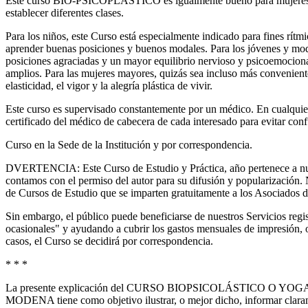
Este curso BIO-PSICOPLÁSTICO es igualmente bueno para mujeres 
establecer diferentes clases.
Para los niños, este Curso está especialmente indicado para fines rítm
aprender buenas posiciones y buenos modales. Para los jóvenes y mod
posiciones agraciadas y un mayor equilibrio nervioso y psicoemocion
amplios. Para las mujeres mayores, quizás sea incluso más convenient
elasticidad, el vigor y la alegría plástica de vivir.
Este curso es supervisado constantemente por un médico. En cualquier
certificado del médico de cabecera de cada interesado para evitar conf
Curso en la Sede de la Institución y por correspondencia.
DVERTENCIA: Este Curso de Estudio y Práctica, año pertenece a nu
contamos con el permiso del autor para su difusión y popularización. N
de Cursos de Estudio que se imparten gratuitamente a los Asoci
Sin embargo, el público puede beneficiarse de nuestros Servicios reg
ocasionales" y ayudando a cubrir los gastos mensuales de impresión, o
casos, el Curso se decidirá por correspondencia.
* * *
La presente explicación del CURSO BIOPSICOLÁSTICO O 
MODENA tiene como objetivo ilustrar, o mejor dicho, informar claram