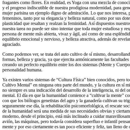
fragantes como flores. En realidad, es Yoga con una mezcla de conoci
y el progreso indiscutible de nuestra prodigiosa modernidad, para gen
mujer parisina un ejemplo digno de admiración. Lo que nos interesa, p
femeninos, tanto por su elegancia y belleza natural, como por sus dote
plasticidad que resaltan y realzan la feminidad. Así dispuestos nuestr
nuestra tarea no puede ser sino intentar que toda mujer estudiosa y re
persona de mente más abierta, vivaz y ágil, así como de una espléndida 
equilibrio emocional y nervioso, y belleza atractiva, además de revela
agraciado.
Como podemos ver, se trata del auto cultivo de sí mismo, desarrollando
formas, belleza y gracia, ya que ejercita armónicamente las facultade
creando un perfecto equilibrio entre los dos sistemas (Mente y Cuerpo
personalidad humana.
Ya existen varios sistemas de “Cultura Física” bien conocidos, pero t
Cultivo Mental” en ninguna otra parte del mundo, y la cultura en sí 
no siempre es una indicación del desarrollo de la inteligencia, ni del o
mental. El día en que la humanidad comience a “cultivar la mente” c
con que los biólogos genetistas del agro y la ganadería cultivan su tri
seguramente ese día, la rehabilitación psicomorfológica, el rescate so
de la humanidad será una medida de sus necesidades obvias y ciertame
moderno, desde el principio, está más inclinado a cuidar maravillosam
avión, las máquinas, pero todavía considera superfluo e infantil pensar
mente y por eso ciertamente es tan poco eficiente y feliz, tan lleno d