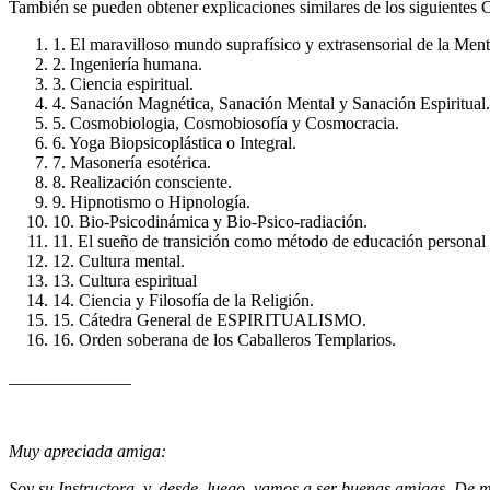
También se pueden obtener explicaciones similares de los siguie
1. El maravilloso mundo suprafísico y extrasensorial de la Men
2. Ingeniería humana.
3. Ciencia espiritual.
4. Sanación Magnética, Sanación Mental y Sanación Espiritual.
5. Cosmobiologia, Cosmobiosofía y Cosmocracia.
6. Yoga Biopsicoplástica o Integral.
7. Masonería esotérica.
8. Realización consciente.
9. Hipnotismo o Hipnología.
10. Bio-Psicodinámica y Bio-Psico-radiación.
11. El sueño de transición como método de educación personal
12. Cultura mental.
13. Cultura espiritual
14. Ciencia y Filosofía de la Religión.
15. Cátedra General de ESPIRITUALISMO.
16. Orden soberana de los Caballeros Templarios.
______________
Muy apreciada amiga:
Soy su Instructora, y, desde, luego, vamos a ser buenas amigas. De m