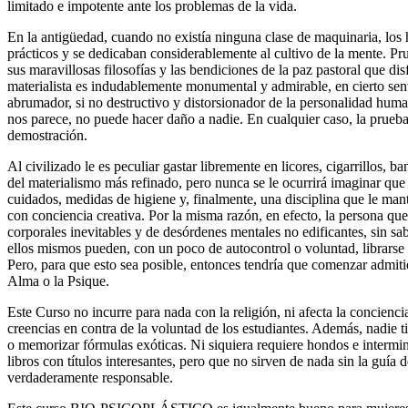
limitado e impotente ante los problemas de la vida.
En la antigüedad, cuando no existía ninguna clase de maquinaria, lo
prácticos y se dedicaban considerablemente al cultivo de la mente. Prue
sus maravillosas filosofías y las bendiciones de la paz pastoral que di
materialista es indudablemente monumental y admirable, en cierto sen
abrumador, si no destructivo y distorsionador de la personalidad hum
nos parece, no puede hacer daño a nadie. En cualquier caso, la prueba
demostración.
Al civilizado le es peculiar gastar libremente en licores, cigarrillos, 
del materialismo más refinado, pero nunca se le ocurrirá imaginar que 
cuidados, medidas de higiene y, finalmente, una disciplina que le mant
con conciencia creativa. Por la misma razón, en efecto, la persona que
corporales inevitables y de desórdenes mentales no edificantes, sin s
ellos mismos pueden, con un poco de autocontrol o voluntad, librarse 
Pero, para que esto sea posible, entonces tendría que comenzar admiti
Alma o la Psique.
Este Curso no incurre para nada con la religión, ni afecta la concienci
creencias en contra de la voluntad de los estudiantes. Además, nadie t
o memorizar fórmulas exóticas. Ni siquiera requiere hondos e intermi
libros con títulos interesantes, pero que no sirven de nada sin la guía
verdaderamente responsable.