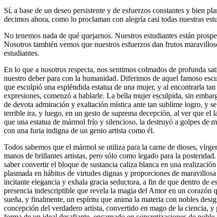
Sí, a base de un deseo persistente y de esfuerzos constantes y bien pla
decimos ahora, como lo proclaman con alegría casi todas nuestras estu
No tenemos nada de qué quejarnos. Nuestros estudiantes están prospe
Nosotros también vemos que nuestros esfuerzos dan frutos maravilloso
estudiantes.
En lo que a nosotros respecta, nos sentimos colmados de profunda sa
nuestro deber para con la humanidad. Diferimos de aquel famoso escu
que esculpió una espléndida estatua de una mujer, y al encontrarla tan
expresiones, comenzó a hablarle. La bella mujer esculpida, sin embar
de devota admiración y exaltación mística ante tan sublime logro, y s
terrible ira, y luego, en un gesto de suprema decepción, al ver que el 
que una estatua de mármol frío y silencioso, la destruyó a golpes de 
con una furia indigna de un genio artista como él.
Todos sabemos que el mármol se utiliza para la carne de dioses, vírge
manos de brillantes artistas, pero sólo como legado para la posteridad
saber convertir el bloque de sustancia caliza blanca en una realización 
plasmada en hábitos de virtudes dignas y proporciones de maravillosa 
incitante elegancia y exhala gracia seductora, a fin de que dentro de es
presencia indescriptible que revela la magia del Amor en un corazón 
sueña, y finalmente, un espíritu que anima la materia con nobles desig
concepción del verdadero artista, convertido en mago de la ciencia, y 
forma de un ideal desafiante, encarnado en concretizaciones de noble 