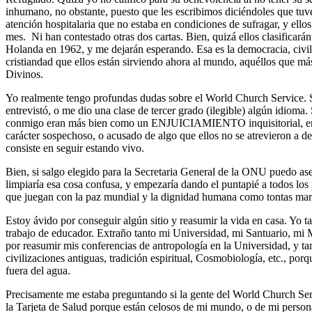
inhumano, no obstante, puesto que les escribimos diciéndoles que tuv
atención hospitalaria que no estaba en condiciones de sufragar, y ell
mes. Ni han contestado otras dos cartas. Bien, quizá ellos clasifica
Holanda en 1962, y me dejarán esperando. Esa es la democracia, civil
cristiandad que ellos están sirviendo ahora al mundo, aquéllos que má
Divinos.
Yo realmente tengo profundas dudas sobre el World Church Service.
entrevistó, o me dio una clase de tercer grado (ilegible) algún idioma.
conmigo eran más bien como un ENJUICIAMIENTO inquisitorial, en e
carácter sospechoso, o acusado de algo que ellos no se atrevieron a d
consiste en seguir estando vivo.
Bien, si salgo elegido para la Secretaria General de la ONU puedo as
limpiaría esa cosa confusa, y empezaría dando el puntapié a todos los
que juegan con la paz mundial y la dignidad humana como tontas mar
Estoy ávido por conseguir algún sitio y reasumir la vida en casa. Yo 
trabajo de educador. Extraño tanto mi Universidad, mi Santuario, m
por reasumir mis conferencias de antropología en la Universidad, y ta
civilizaciones antiguas, tradición espiritual, Cosmobiología, etc., po
fuera del agua.
Precisamente me estaba preguntando si la gente del World Church Ser
la Tarjeta de Salud porque están celosos de mi mundo, o de mi persona