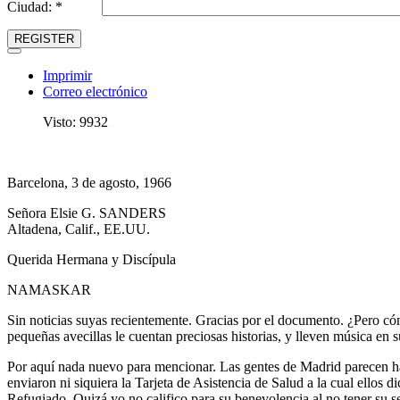
Ciudad: *
REGISTER
Imprimir
Correo electrónico
Visto: 9932
Barcelona, 3 de agosto, 1966
Señora Elsie G. SANDERS
Altadena, Calif., EE.UU.
Querida Hermana y Discípula
NAMASKAR
Sin noticias suyas recientemente. Gracias por el documento. ¿Pero có
pequeñas avecillas le cuentan preciosas historias, y lleven música en 
Por aquí nada nuevo para mencionar. Las gentes de Madrid parecen 
enviaron ni siquiera la Tarjeta de Asistencia de Salud a la cual ellos
Refugiado. Quizá yo no califico para su benevolencia al no tener su s