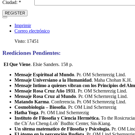
Ciudad: *
REGISTER
Imprimir
Correo electrónico
Visto: 17451
Reediciones Pendientes:
El Que Viene
. Elsie Sanders. 158 p.
Mensaje Espiritual al Mundo
. Pr. OM Schernrezig Lind.
Mensaje Universiano a la Humanidad
. Maha Chohan K.H.
Mensaje Intimo a quienes vibran con los Principios del Al
Mensaje Rosa Cruz Año 1931
. Pr. OM Schernrezig Lind.
Mensaje Rosa Cruz al Mundo
. Pr. OM Schernrezig Lind.
Matando Karma
. Conferencia. Pr. OM Schernrezig Lind.
Cosmobiología – Biosofía
. Pr. OM Lind Schernrezig
Hatha Yoga
. Pr. OM Lind Schernrezig
Instituto de Filosofía y Ciencia Hermética.
To the Rosicrucia
the Ch´An Cheng-Lob´ Budhic Center, Sin-Kiang.
Un sitema matematico de Filosofìa y Psicologìa.
Pr. OM Lind
El àtomo en la percepciòn Budista.
Pr. OM Lind Schernrezig