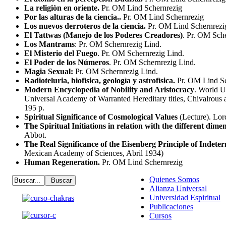
La religiòn en oriente.
Pr. OM Lind Schernrezig
Por las alturas de la ciencia..
Pr. OM Lind Schernrezig
Los nuevos derroteros de la ciencia.
Pr. OM Lind Schernrezi
El Tattwas (Manejo de los Poderes Creadores)
. Pr. OM Sche
Los Mantrams
: Pr. OM Schernrezig Lind.
El Misterio del Fuego
. Pr. OM Schernrezig Lind.
El Poder de los Números
. Pr. OM Schernrezig Lind.
Magia Sexual:
Pr. OM Schernrezig Lind.
Radioteluria, biofìsica, geologìa y astrofìsica.
Pr. OM Lind Sc
Modern Encyclopedia of Nobility and Aristocracy
. World U
Universal Academy of Warranted Hereditary titles, Chivalrous
195 p.
Spiritual Significance of Cosmological Values
(Lecture). Lor
The Spiritual Initiations in relation with the different dim
Abbot.
The Real Significance of the Eisenberg Principle of Indete
Mexican Academy of Sciences, Abril 1934)
Human Regeneration.
Pr. OM Lind Schernrezig
Quienes Somos
Alianza Universal
Universidad Espiritual
Publicaciones
Cursos